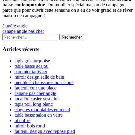
basse contemporaine
. Du mobilier spécial maison de campagne,
parce que pour ouvrir cette semaine on a eu de voir grand et de rêver
maison de campagne !
Navigation
Previous
étagère angle
article:
Next
canapé angle pas cher
de
article:
Colonne
Rechercher :
l’article
latérale
Articles récents
principale
tapis gris turquoise
table basse acajou
sommier tapissier
miroir design salle de bain
meuble à chaussures noir laqué
fauteuil cuir une place
canape pas cher angle
location casier vestiaire
tapis poil long blanc
etageres modulables en metal
table basse salon en verre
lit coffre
miroir bois rond
fauteuil design avec repose pied