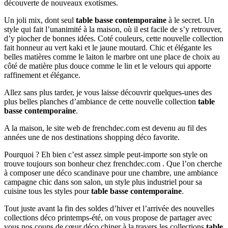
découverte de nouveaux exotismes.
Un joli mix, dont seul
table basse contemporaine
à le secret. Un
style qui fait l’unanimité à la maison, où il est facile de s’y retrouver,
d’y piocher de bonnes idées. Coté couleurs, cette nouvelle collection
fait honneur au vert kaki et le jaune moutard. Chic et élégante les
belles matières comme le laiton le marbre ont une place de choix au
côté de matière plus douce comme le lin et le velours qui apporte
raffinement et élégance.
Allez sans plus tarder, je vous laisse découvrir quelques-unes des
plus belles planches d’ambiance de cette nouvelle collection
table
basse contemporaine
.
A la maison, le site web de frenchdec.com est devenu au fil des
années une de nos destinations shopping déco favorite.
Pourquoi ? Eh bien c’est assez simple peut-importe son style on
trouve toujours son bonheur chez frenchdec.com . Que l’on cherche
à composer une déco scandinave pour une chambre, une ambiance
campagne chic dans son salon, un style plus industriel pour sa
cuisine tous les styles pour
table basse contemporaine
.
Tout juste avant la fin des soldes d’hiver et l’arrivée des nouvelles
collections déco printemps-été, on vous propose de partager avec
vous nos coups de cœur déco chiner à la travers les collections
table