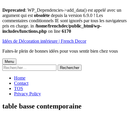
Deprecated
: WP_Dependencies->add_data() est appelé avec un
argument qui est
obsolète
depuis la version 6.9.0 ! Les
commentaires conditionnels IE sont ignorés par tous les navigateurs
pris en charge. in
/home/frenchdec/public_html/wp-
includes/functions.php
on line
6170
Aller
Idées de Décoration intérieure | French Decor
au
contenu
Faites-le plein de bonnes idées pour vous sentir bien chez vous
Menu
Menu
Rechercher :
principal
Home
Contact
TOS
Privacy Policy
table basse contemporaine