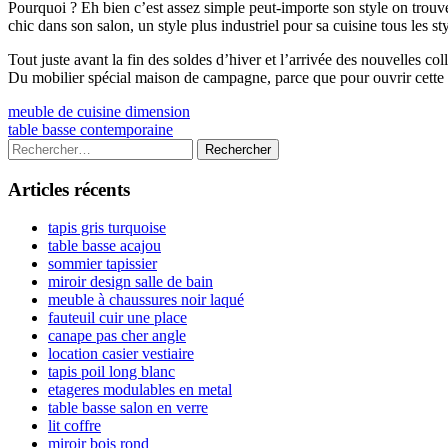
Pourquoi ? Eh bien c’est assez simple peut-importe son style on tr
chic dans son salon, un style plus industriel pour sa cuisine tous les s
Tout juste avant la fin des soldes d’hiver et l’arrivée des nouvelles c
Du mobilier spécial maison de campagne, parce que pour ouvrir cette
Navigation
Previous
meuble de cuisine dimension
article:
Next
table basse contemporaine
de
article:
Colonne
Rechercher :
l’article
latérale
Articles récents
principale
tapis gris turquoise
table basse acajou
sommier tapissier
miroir design salle de bain
meuble à chaussures noir laqué
fauteuil cuir une place
canape pas cher angle
location casier vestiaire
tapis poil long blanc
etageres modulables en metal
table basse salon en verre
lit coffre
miroir bois rond