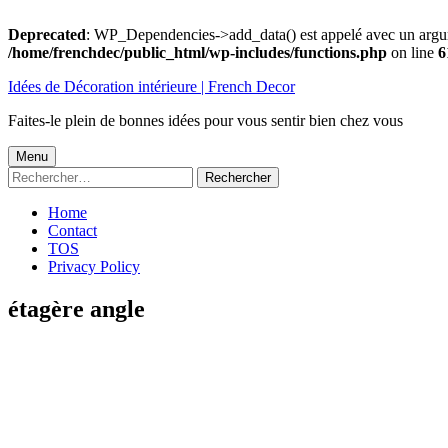
Deprecated
: WP_Dependencies->add_data() est appelé avec un argu
/home/frenchdec/public_html/wp-includes/functions.php
on line
6
Aller
Idées de Décoration intérieure | French Decor
au
contenu
Faites-le plein de bonnes idées pour vous sentir bien chez vous
Menu
Menu
Rechercher :
principal
Home
Contact
TOS
Privacy Policy
étagère angle