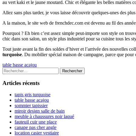
au vert kaki et le jaune moutard. Chic et élégante les belles matières
Allez sans plus tarder, je vous laisse découvrir quelques-unes des plu
A la maison, le site web de frenchdec.com est devenu au fil des année
Pourquoi ? Eh bien c’est assez simple peut-importe son style on tr
chic dans son salon, un style plus industriel pour sa cuisine tous les s
Tout juste avant la fin des soldes d’hiver et l’arrivée des nouvelles c
turquoise
. Du mobilier spécial maison de campagne, parce que pour o
Navigation
Previous
table basse acajou
article:
Colonne
Rechercher :
de
latérale
l’article
Articles récents
principale
tapis gris turquoise
table basse acajou
sommier tapissier
miroir design salle de bain
meuble à chaussures noir laqué
fauteuil cuir une place
canape pas cher angle
location casier vestiaire