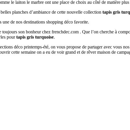
 comme le laiton le marbre ont une place de choix au côté de matière plus
s belles planches d’ambiance de cette nouvelle collection
tapis gris tur
s une de nos destinations shopping déco favorite.
ouve toujours son bonheur chez frenchdec.com . Que l’on cherche à co
tyles pour
tapis gris turquoise
.
ollections déco printemps-été, on vous propose de partager avec vous nos
uvrir cette semaine on a eu de voir grand et de rêver maison de campa