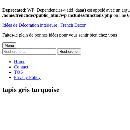
Deprecated
: WP_Dependencies->add_data() est appelé avec un argu
/home/frenchdec/public_html/wp-includes/functions.php
on line
6
Aller
Idées de Décoration intérieure | French Decor
au
contenu
Faites-le plein de bonnes idées pour vous sentir bien chez vous
Menu
Menu
Rechercher :
principal
Home
Contact
TOS
Privacy Policy
tapis gris turquoise