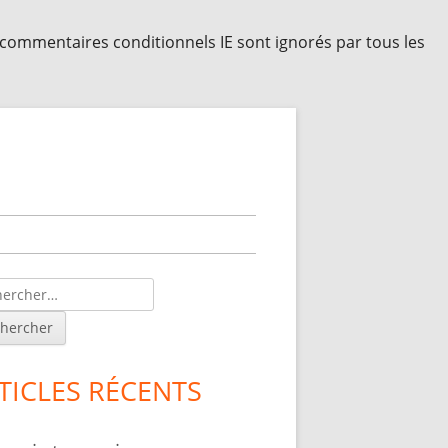
s commentaires conditionnels IE sont ignorés par tous les
lonne
érale
ncipale
TICLES RÉCENTS