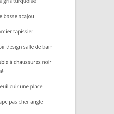
s gris turquoise
le basse acajou
mier tapissier
ir design salle de bain
ble à chaussures noir
ué
euil cuir une place
ape pas cher angle