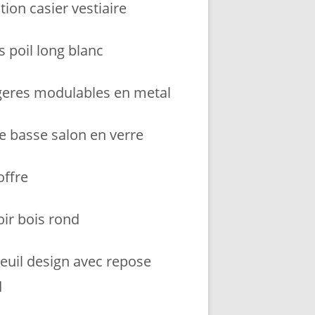
tion casier vestiaire
s poil long blanc
geres modulables en metal
le basse salon en verre
coffre
oir bois rond
teuil design avec repose
d