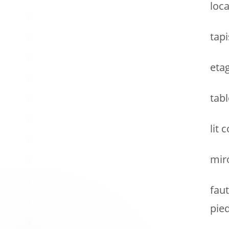
loca
tapi
eta
tab
lit 
mir
fau
pie