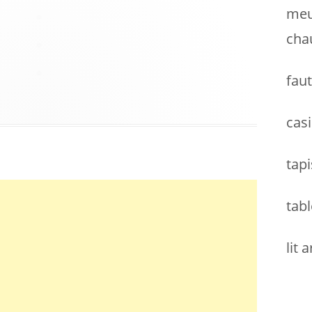
meu
cha
faut
casi
tapi
tabl
lit 