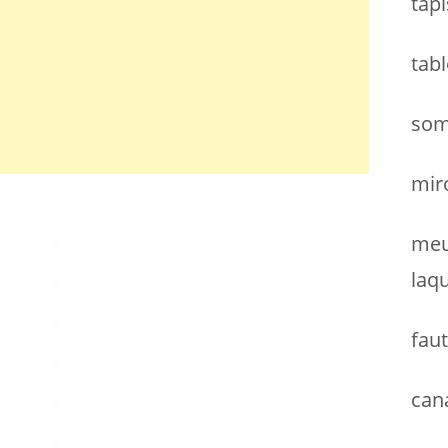
tapi
h
e
tab
r
:
som
miro
meu
laq
faut
can