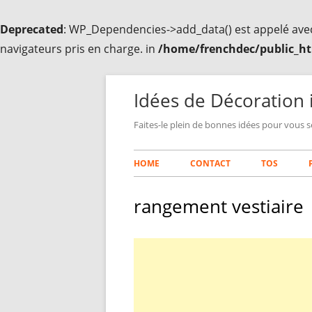
Deprecated
: WP_Dependencies->add_data() est appelé ave
navigateurs pris en charge. in
/home/frenchdec/public_ht
Aller
au
Idées de Décoration 
contenu
Faites-le plein de bonnes idées pour vous s
Menu
HOME
CONTACT
TOS
principal
rangement vestiaire