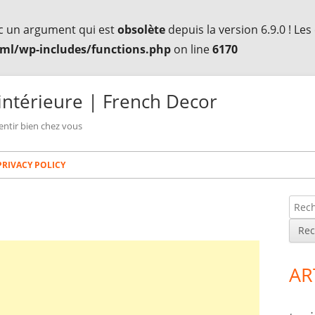
c un argument qui est
obsolète
depuis la version 6.9.0 ! Le
ml/wp-includes/functions.php
on line
6170
intérieure | French Decor
entir bien chez vous
PRIVACY POLICY
R
Co
e
lat
c
h
pri
AR
e
r
c