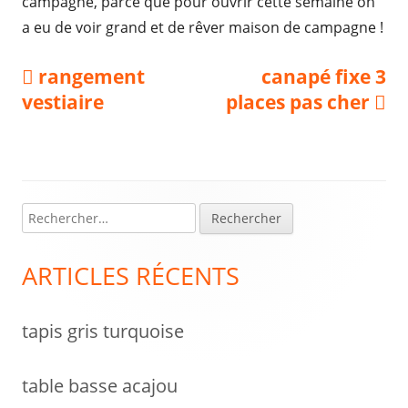
campagne, parce que pour ouvrir cette semaine on
a eu de voir grand et de rêver maison de campagne !
Navigation
Previous
Next
rangement
canapé fixe 3
article:
article:
vestiaire
places pas cher
de
l’article
R
Colonne
e
latérale
c
ARTICLES RÉCENTS
h
principale
e
tapis gris turquoise
r
c
h
table basse acajou
e