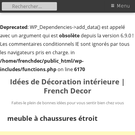
Rechercher :
Menu
Menu
principal
Deprecated
: WP_Dependencies->add_data() est appelé
avec un argument qui est
obsolète
depuis la version 6.9.0 !
Les commentaires conditionnels IE sont ignorés par tous
les navigateurs pris en charge. in
/home/frenchdec/public_html/wp-
includes/functions.php
on line
6170
Aller
Idées de Décoration intérieure |
au
French Decor
contenu
Faites-le plein de bonnes idées pour vous sentir bien chez vous
meuble à chaussures étroit