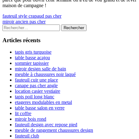
maison de campagne !
Navigation
Previous
fauteuil style crapaud pas cher
article:
Next
miroir ancien pas cher
de
article:
Colonne
Rechercher :
l’article
latérale
Articles récents
principale
tapis gris turquoise
table basse acajou
sommier tapissier
miroir design salle de bain
meuble à chaussures noir laqué
fauteuil cuir une place
canape pas cher angle
location casier vestiaire
tapis poil long blanc
etageres modulables en metal
table basse salon en verre
lit coffre
miroir bois rond
fauteuil design avec repose pied
meuble de rangement chaussures design
fauteuil club