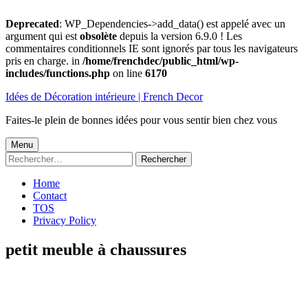
Deprecated
: WP_Dependencies->add_data() est appelé avec un
argument qui est
obsolète
depuis la version 6.9.0 ! Les
commentaires conditionnels IE sont ignorés par tous les navigateurs
pris en charge. in
/home/frenchdec/public_html/wp-
includes/functions.php
on line
6170
Aller
Idées de Décoration intérieure | French Decor
au
contenu
Faites-le plein de bonnes idées pour vous sentir bien chez vous
Menu
Menu
Rechercher :
principal
Home
Contact
TOS
Privacy Policy
petit meuble à chaussures