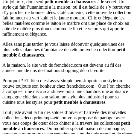
Un joli mix, dont seul
petit meuble à chaussures
à le secret. Un
style qui fait l’unanimité à la maison, où il est facile de s’y retrouver,
d’y piocher de bonnes idées. Coté couleurs, cette nouvelle collection
fait honneur au vert kaki et le jaune moutard. Chic et élégante les
belles matières comme le laiton le marbre ont une place de choix au
côté de matière plus douce comme le lin et le velours qui apporte
raffinement et élégance.
Allez sans plus tarder, je vous laisse découvrir quelques-unes des
plus belles planches d’ambiance de cette nouvelle collection
petit
meuble à chaussures
.
A la maison, le site web de frenchdec.com est devenu au fil des
années une de nos destinations shopping déco favorite.
Pourquoi ? Eh bien c’est assez simple peut-importe son style on
trouve toujours son bonheur chez frenchdec.com . Que l’on cherche
à composer une déco scandinave pour une chambre, une ambiance
campagne chic dans son salon, un style plus industriel pour sa
cuisine tous les styles pour
petit meuble à chaussures
.
Tout juste avant la fin des soldes d’hiver et l’arrivée des nouvelles
collections déco printemps-été, on vous propose de partager avec
vous nos coups de cœur déco chiner à la travers les collections
petit
meuble à chaussures
. Du mobilier spécial maison de campagne,
parce que pour ouvrir cette semaine on a eu de voir grand et de rêver