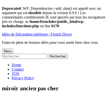
Deprecated
: WP_Dependencies->add_data() est appelé avec un
argument qui est
obsolète
depuis la version 6.9.0 ! Les
commentaires conditionnels IE sont ignorés par tous les navigateurs
pris en charge. in
/home/frenchdec/public_html/wp-
includes/functions.php
on line
6170
Aller
Idées de Décoration intérieure | French Decor
au
contenu
Faites-le plein de bonnes idées pour vous sentir bien chez vous
Menu
Menu
Rechercher :
principal
Home
Contact
TOS
Privacy Policy
miroir ancien pas cher