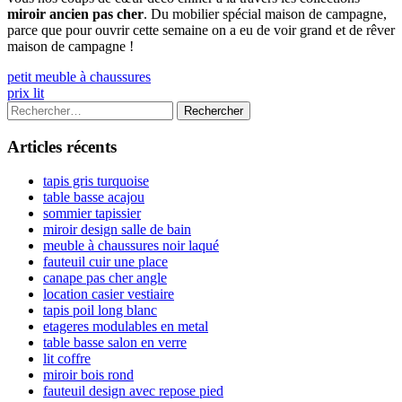
miroir ancien pas cher
. Du mobilier spécial maison de campagne,
parce que pour ouvrir cette semaine on a eu de voir grand et de rêver
maison de campagne !
Navigation
Previous
petit meuble à chaussures
article:
Next
prix lit
de
article:
Colonne
Rechercher :
l’article
latérale
Articles récents
principale
tapis gris turquoise
table basse acajou
sommier tapissier
miroir design salle de bain
meuble à chaussures noir laqué
fauteuil cuir une place
canape pas cher angle
location casier vestiaire
tapis poil long blanc
etageres modulables en metal
table basse salon en verre
lit coffre
miroir bois rond
fauteuil design avec repose pied