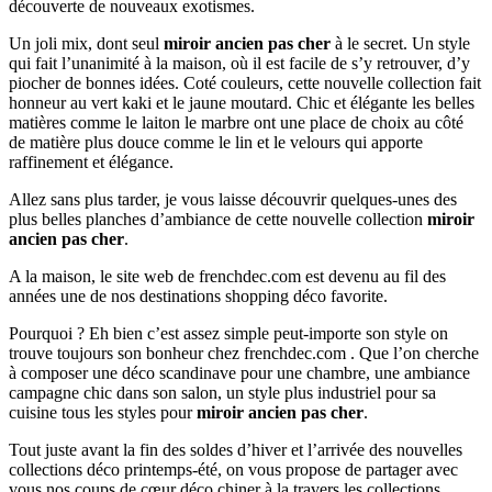
découverte de nouveaux exotismes.
Un joli mix, dont seul
miroir ancien pas cher
à le secret. Un style
qui fait l’unanimité à la maison, où il est facile de s’y retrouver, d’y
piocher de bonnes idées. Coté couleurs, cette nouvelle collection fait
honneur au vert kaki et le jaune moutard. Chic et élégante les belles
matières comme le laiton le marbre ont une place de choix au côté
de matière plus douce comme le lin et le velours qui apporte
raffinement et élégance.
Allez sans plus tarder, je vous laisse découvrir quelques-unes des
plus belles planches d’ambiance de cette nouvelle collection
miroir
ancien pas cher
.
A la maison, le site web de frenchdec.com est devenu au fil des
années une de nos destinations shopping déco favorite.
Pourquoi ? Eh bien c’est assez simple peut-importe son style on
trouve toujours son bonheur chez frenchdec.com . Que l’on cherche
à composer une déco scandinave pour une chambre, une ambiance
campagne chic dans son salon, un style plus industriel pour sa
cuisine tous les styles pour
miroir ancien pas cher
.
Tout juste avant la fin des soldes d’hiver et l’arrivée des nouvelles
collections déco printemps-été, on vous propose de partager avec
vous nos coups de cœur déco chiner à la travers les collections