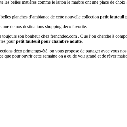
nte les belles matières comme le laiton le marbre ont une place de choix
s belles planches d’ambiance de cette nouvelle collection
petit fauteui
s une de nos destinations shopping déco favorite.
ouve toujours son bonheur chez frenchdec.com . Que l’on cherche à co
tyles pour
petit fauteuil pour chambre adulte
.
ollections déco printemps-été, on vous propose de partager avec vous nos
e que pour ouvrir cette semaine on a eu de voir grand et de rêver mai