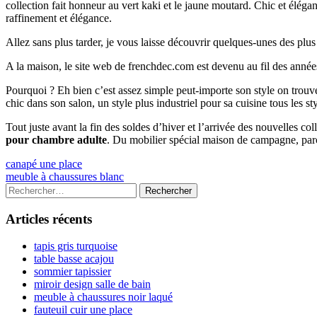
collection fait honneur au vert kaki et le jaune moutard. Chic et éléga
raffinement et élégance.
Allez sans plus tarder, je vous laisse découvrir quelques-unes des plu
A la maison, le site web de frenchdec.com est devenu au fil des année
Pourquoi ? Eh bien c’est assez simple peut-importe son style on tr
chic dans son salon, un style plus industriel pour sa cuisine tous les s
Tout juste avant la fin des soldes d’hiver et l’arrivée des nouvelles c
pour chambre adulte
. Du mobilier spécial maison de campagne, parc
Navigation
Previous
canapé une place
article:
Next
meuble à chaussures blanc
de
article:
Colonne
Rechercher :
l’article
latérale
Articles récents
principale
tapis gris turquoise
table basse acajou
sommier tapissier
miroir design salle de bain
meuble à chaussures noir laqué
fauteuil cuir une place