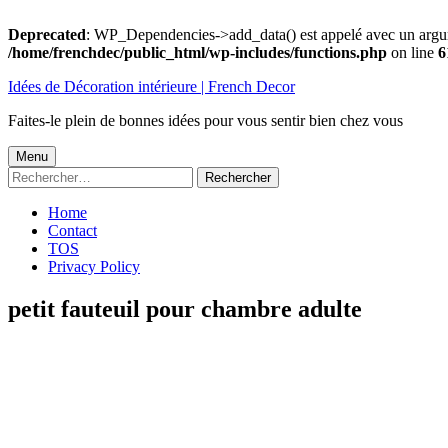
Deprecated
: WP_Dependencies->add_data() est appelé avec un argu
/home/frenchdec/public_html/wp-includes/functions.php
on line
6
Aller
Idées de Décoration intérieure | French Decor
au
contenu
Faites-le plein de bonnes idées pour vous sentir bien chez vous
Menu
Menu
Rechercher :
principal
Home
Contact
TOS
Privacy Policy
petit fauteuil pour chambre adulte