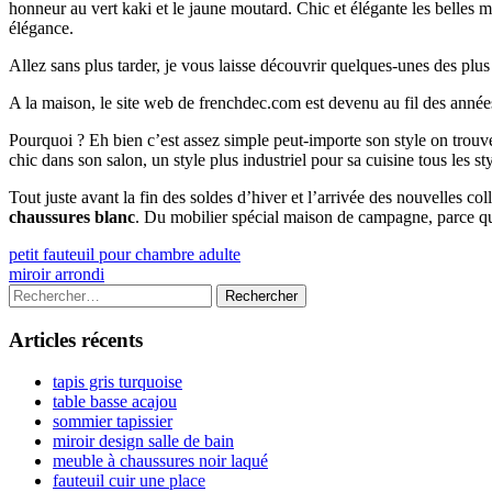
honneur au vert kaki et le jaune moutard. Chic et élégante les belles 
élégance.
Allez sans plus tarder, je vous laisse découvrir quelques-unes des plu
A la maison, le site web de frenchdec.com est devenu au fil des année
Pourquoi ? Eh bien c’est assez simple peut-importe son style on tr
chic dans son salon, un style plus industriel pour sa cuisine tous les s
Tout juste avant la fin des soldes d’hiver et l’arrivée des nouvelles c
chaussures blanc
. Du mobilier spécial maison de campagne, parce qu
Navigation
Previous
petit fauteuil pour chambre adulte
article:
Next
miroir arrondi
de
article:
Colonne
Rechercher :
l’article
latérale
Articles récents
principale
tapis gris turquoise
table basse acajou
sommier tapissier
miroir design salle de bain
meuble à chaussures noir laqué
fauteuil cuir une place