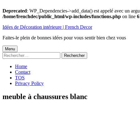
Deprecated
: WP_Dependencies->add_data() est appelé avec un argu
/home/frenchdec/public_html/wp-includes/functions.php
on line
6
Aller
Idées de Décoration intérieure | French Decor
au
contenu
Faites-le plein de bonnes idées pour vous sentir bien chez vous
Menu
Menu
Rechercher :
principal
Home
Contact
TOS
Privacy Policy
meuble à chaussures blanc