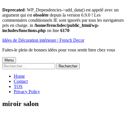
Deprecated
: WP_Dependencies->add_data() est appelé avec un
argument qui est
obsolète
depuis la version 6.9.0 ! Les
commentaires conditionnels IE sont ignorés par tous les navigateurs
pris en charge. in
/home/frenchdec/public_html/wp-
includes/functions.php
on line
6170
Aller
Idées de Décoration intérieure | French Decor
au
contenu
Faites-le plein de bonnes idées pour vous sentir bien chez vous
Menu
Menu
Rechercher :
principal
Home
Contact
TOS
Privacy Policy
miroir salon