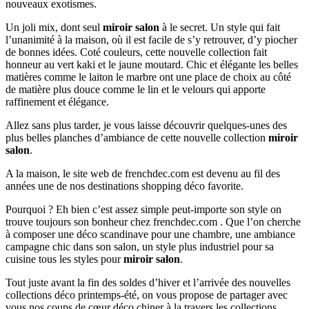
nouveaux exotismes.
Un joli mix, dont seul
miroir salon
à le secret. Un style qui fait
l’unanimité à la maison, où il est facile de s’y retrouver, d’y piocher
de bonnes idées. Coté couleurs, cette nouvelle collection fait
honneur au vert kaki et le jaune moutard. Chic et élégante les belles
matières comme le laiton le marbre ont une place de choix au côté
de matière plus douce comme le lin et le velours qui apporte
raffinement et élégance.
Allez sans plus tarder, je vous laisse découvrir quelques-unes des
plus belles planches d’ambiance de cette nouvelle collection
miroir
salon
.
A la maison, le site web de frenchdec.com est devenu au fil des
années une de nos destinations shopping déco favorite.
Pourquoi ? Eh bien c’est assez simple peut-importe son style on
trouve toujours son bonheur chez frenchdec.com . Que l’on cherche
à composer une déco scandinave pour une chambre, une ambiance
campagne chic dans son salon, un style plus industriel pour sa
cuisine tous les styles pour
miroir salon
.
Tout juste avant la fin des soldes d’hiver et l’arrivée des nouvelles
collections déco printemps-été, on vous propose de partager avec
vous nos coups de cœur déco chiner à la travers les collections