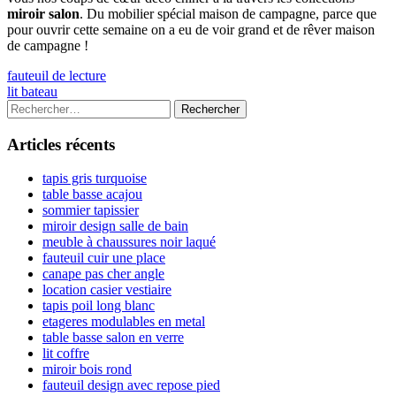
miroir salon
. Du mobilier spécial maison de campagne, parce que
pour ouvrir cette semaine on a eu de voir grand et de rêver maison
de campagne !
Navigation
Previous
fauteuil de lecture
article:
Next
lit bateau
de
article:
Colonne
Rechercher :
l’article
latérale
Articles récents
principale
tapis gris turquoise
table basse acajou
sommier tapissier
miroir design salle de bain
meuble à chaussures noir laqué
fauteuil cuir une place
canape pas cher angle
location casier vestiaire
tapis poil long blanc
etageres modulables en metal
table basse salon en verre
lit coffre
miroir bois rond
fauteuil design avec repose pied