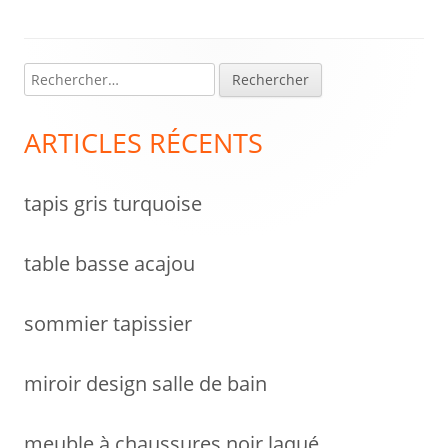
R
Colonne
e
latérale
c
ARTICLES RÉCENTS
h
principale
e
tapis gris turquoise
r
c
h
table basse acajou
e
r
sommier tapissier
:
miroir design salle de bain
meuble à chaussures noir laqué