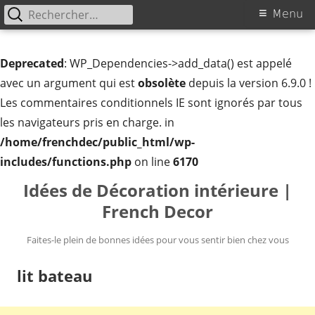
Rechercher :
Menu
Menu
principal
Deprecated
: WP_Dependencies->add_data() est appelé
avec un argument qui est
obsolète
depuis la version 6.9.0 !
Les commentaires conditionnels IE sont ignorés par tous
les navigateurs pris en charge. in
/home/frenchdec/public_html/wp-
includes/functions.php
on line
6170
Aller
Idées de Décoration intérieure |
au
French Decor
contenu
Faites-le plein de bonnes idées pour vous sentir bien chez vous
lit bateau