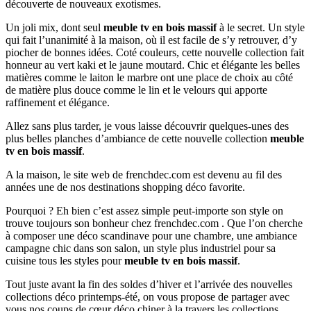
découverte de nouveaux exotismes.
Un joli mix, dont seul
meuble tv en bois massif
à le secret. Un style
qui fait l’unanimité à la maison, où il est facile de s’y retrouver, d’y
piocher de bonnes idées. Coté couleurs, cette nouvelle collection fait
honneur au vert kaki et le jaune moutard. Chic et élégante les belles
matières comme le laiton le marbre ont une place de choix au côté
de matière plus douce comme le lin et le velours qui apporte
raffinement et élégance.
Allez sans plus tarder, je vous laisse découvrir quelques-unes des
plus belles planches d’ambiance de cette nouvelle collection
meuble
tv en bois massif
.
A la maison, le site web de frenchdec.com est devenu au fil des
années une de nos destinations shopping déco favorite.
Pourquoi ? Eh bien c’est assez simple peut-importe son style on
trouve toujours son bonheur chez frenchdec.com . Que l’on cherche
à composer une déco scandinave pour une chambre, une ambiance
campagne chic dans son salon, un style plus industriel pour sa
cuisine tous les styles pour
meuble tv en bois massif
.
Tout juste avant la fin des soldes d’hiver et l’arrivée des nouvelles
collections déco printemps-été, on vous propose de partager avec
vous nos coups de cœur déco chiner à la travers les collections