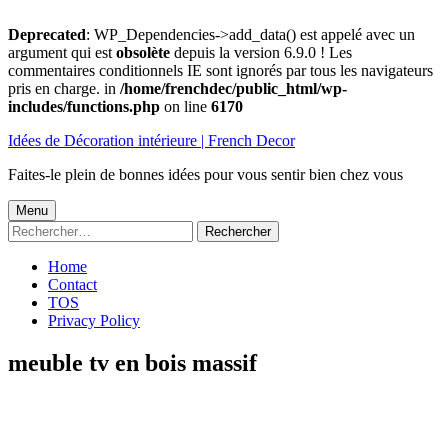
Deprecated
: WP_Dependencies->add_data() est appelé avec un
argument qui est
obsolète
depuis la version 6.9.0 ! Les
commentaires conditionnels IE sont ignorés par tous les navigateurs
pris en charge. in
/home/frenchdec/public_html/wp-
includes/functions.php
on line
6170
Aller
Idées de Décoration intérieure | French Decor
au
contenu
Faites-le plein de bonnes idées pour vous sentir bien chez vous
Menu
Menu
Rechercher :
principal
Home
Contact
TOS
Privacy Policy
meuble tv en bois massif