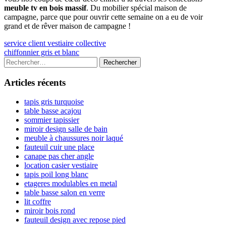
meuble tv en bois massif
. Du mobilier spécial maison de
campagne, parce que pour ouvrir cette semaine on a eu de voir
grand et de rêver maison de campagne !
Navigation
Previous
service client vestiaire collective
article:
Next
chiffonnier gris et blanc
de
article:
Colonne
Rechercher :
l’article
latérale
Articles récents
principale
tapis gris turquoise
table basse acajou
sommier tapissier
miroir design salle de bain
meuble à chaussures noir laqué
fauteuil cuir une place
canape pas cher angle
location casier vestiaire
tapis poil long blanc
etageres modulables en metal
table basse salon en verre
lit coffre
miroir bois rond
fauteuil design avec repose pied