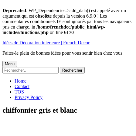
Deprecated
: WP_Dependencies->add_data() est appelé avec un
argument qui est
obsolète
depuis la version 6.9.0 ! Les
commentaires conditionnels IE sont ignorés par tous les navigateurs
pris en charge. in
/home/frenchdec/public_html/wp-
includes/functions.php
on line
6170
Aller
Idées de Décoration intérieure | French Decor
au
contenu
Faites-le plein de bonnes idées pour vous sentir bien chez vous
Menu
Menu
Rechercher :
principal
Home
Contact
TOS
Privacy Policy
chiffonnier gris et blanc