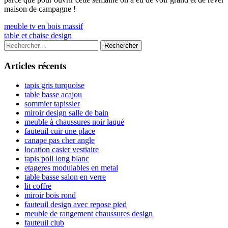
maison de campagne !
Navigation
Previous
meuble tv en bois massif
article:
Next
table et chaise design
de
article:
Colonne
Rechercher :
l’article
latérale
Articles récents
principale
tapis gris turquoise
table basse acajou
sommier tapissier
miroir design salle de bain
meuble à chaussures noir laqué
fauteuil cuir une place
canape pas cher angle
location casier vestiaire
tapis poil long blanc
etageres modulables en metal
table basse salon en verre
lit coffre
miroir bois rond
fauteuil design avec repose pied
meuble de rangement chaussures design
fauteuil club