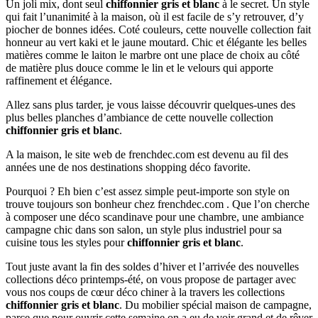
Un joli mix, dont seul
chiffonnier gris et blanc
à le secret. Un style
qui fait l’unanimité à la maison, où il est facile de s’y retrouver, d’y
piocher de bonnes idées. Coté couleurs, cette nouvelle collection fait
honneur au vert kaki et le jaune moutard. Chic et élégante les belles
matières comme le laiton le marbre ont une place de choix au côté
de matière plus douce comme le lin et le velours qui apporte
raffinement et élégance.
Allez sans plus tarder, je vous laisse découvrir quelques-unes des
plus belles planches d’ambiance de cette nouvelle collection
chiffonnier gris et blanc
.
A la maison, le site web de frenchdec.com est devenu au fil des
années une de nos destinations shopping déco favorite.
Pourquoi ? Eh bien c’est assez simple peut-importe son style on
trouve toujours son bonheur chez frenchdec.com . Que l’on cherche
à composer une déco scandinave pour une chambre, une ambiance
campagne chic dans son salon, un style plus industriel pour sa
cuisine tous les styles pour
chiffonnier gris et blanc
.
Tout juste avant la fin des soldes d’hiver et l’arrivée des nouvelles
collections déco printemps-été, on vous propose de partager avec
vous nos coups de cœur déco chiner à la travers les collections
chiffonnier gris et blanc
. Du mobilier spécial maison de campagne,
parce que pour ouvrir cette semaine on a eu de voir grand et de rêver