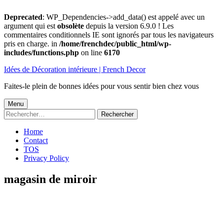
Deprecated
: WP_Dependencies->add_data() est appelé avec un
argument qui est
obsolète
depuis la version 6.9.0 ! Les
commentaires conditionnels IE sont ignorés par tous les navigateurs
pris en charge. in
/home/frenchdec/public_html/wp-
includes/functions.php
on line
6170
Aller
Idées de Décoration intérieure | French Decor
au
contenu
Faites-le plein de bonnes idées pour vous sentir bien chez vous
Menu
Menu
Rechercher :
principal
Home
Contact
TOS
Privacy Policy
magasin de miroir