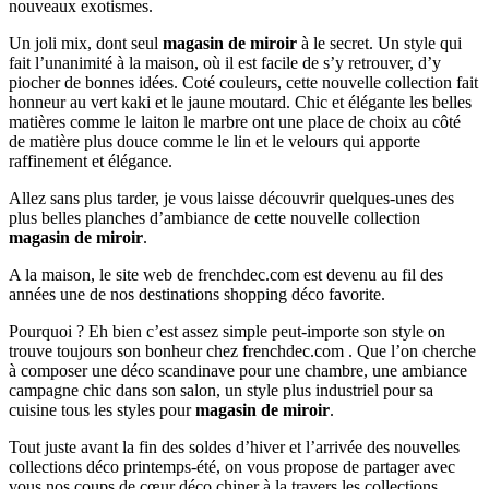
nouveaux exotismes.
Un joli mix, dont seul
magasin de miroir
à le secret. Un style qui
fait l’unanimité à la maison, où il est facile de s’y retrouver, d’y
piocher de bonnes idées. Coté couleurs, cette nouvelle collection fait
honneur au vert kaki et le jaune moutard. Chic et élégante les belles
matières comme le laiton le marbre ont une place de choix au côté
de matière plus douce comme le lin et le velours qui apporte
raffinement et élégance.
Allez sans plus tarder, je vous laisse découvrir quelques-unes des
plus belles planches d’ambiance de cette nouvelle collection
magasin de miroir
.
A la maison, le site web de frenchdec.com est devenu au fil des
années une de nos destinations shopping déco favorite.
Pourquoi ? Eh bien c’est assez simple peut-importe son style on
trouve toujours son bonheur chez frenchdec.com . Que l’on cherche
à composer une déco scandinave pour une chambre, une ambiance
campagne chic dans son salon, un style plus industriel pour sa
cuisine tous les styles pour
magasin de miroir
.
Tout juste avant la fin des soldes d’hiver et l’arrivée des nouvelles
collections déco printemps-été, on vous propose de partager avec
vous nos coups de cœur déco chiner à la travers les collections