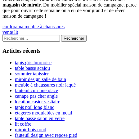
magasin de miroir
. Du mobilier spécial maison de campagne, parce
que pour ouvrir cette semaine on a eu de voir grand et de rêver
maison de campagne !
Navigation
Previous
conforama meuble à chaussures
article:
Next
vente lit
de
article:
Colonne
Rechercher :
l’article
latérale
Articles récents
principale
tapis gris turquoise
table basse acajou
sommier tapissier
miroir design salle de bain
meuble à chaussures noir laqué
fauteuil cuir une place
canape pas cher angle
location casier vestiaire
tapis poil long blanc
etageres modulables en metal
table basse salon en verre
lit coffre
miroir bois rond
fauteuil design avec repose pied