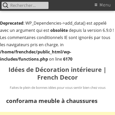
Rechercher :
Menu
Menu
principal
Deprecated
: WP_Dependencies->add_data() est appelé
avec un argument qui est
obsolète
depuis la version 6.9.0 !
Les commentaires conditionnels IE sont ignorés par tous
les navigateurs pris en charge. in
/home/frenchdec/public_html/wp-
includes/functions.php
on line
6170
Aller
Idées de Décoration intérieure |
au
French Decor
contenu
Faites-le plein de bonnes idées pour vous sentir bien chez vous
conforama meuble à chaussures