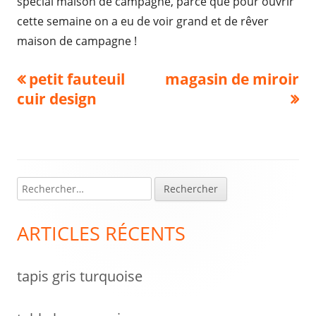
spécial maison de campagne, parce que pour ouvrir
cette semaine on a eu de voir grand et de rêver
maison de campagne !
Navigation
Previous
Next
petit fauteuil
magasin de miroir
article:
article:
cuir design
de
l’article
R
Colonne
e
latérale
c
ARTICLES RÉCENTS
h
principale
e
tapis gris turquoise
r
c
h