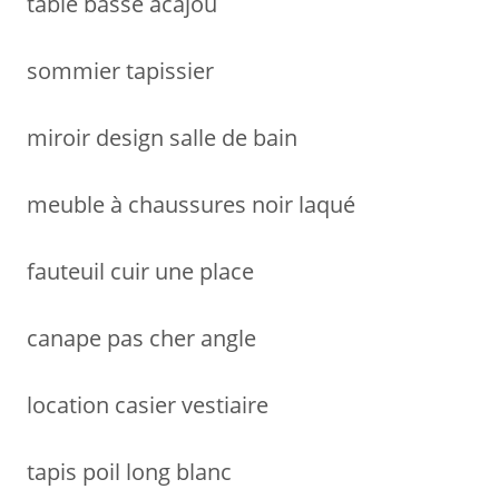
table basse acajou
e
r
sommier tapissier
:
miroir design salle de bain
meuble à chaussures noir laqué
fauteuil cuir une place
canape pas cher angle
location casier vestiaire
tapis poil long blanc