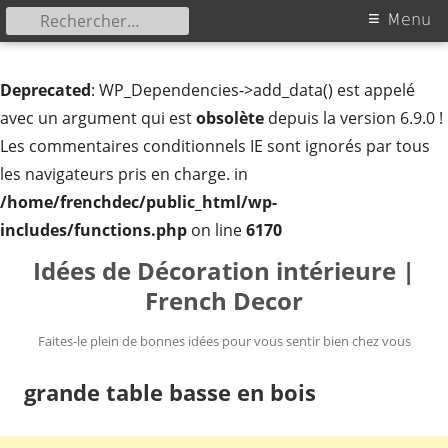
Rechercher :
Menu
Menu
principal
Deprecated
: WP_Dependencies->add_data() est appelé
avec un argument qui est
obsolète
depuis la version 6.9.0 !
Les commentaires conditionnels IE sont ignorés par tous
les navigateurs pris en charge. in
/home/frenchdec/public_html/wp-
includes/functions.php
on line
6170
Aller
Idées de Décoration intérieure |
au
French Decor
contenu
Faites-le plein de bonnes idées pour vous sentir bien chez vous
grande table basse en bois