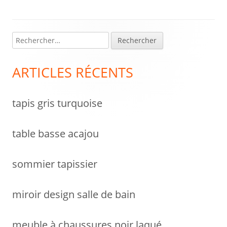
l’article
R
Colonne
e
latérale
c
ARTICLES RÉCENTS
h
principale
e
tapis gris turquoise
r
c
h
table basse acajou
e
r
sommier tapissier
:
miroir design salle de bain
meuble à chaussures noir laqué