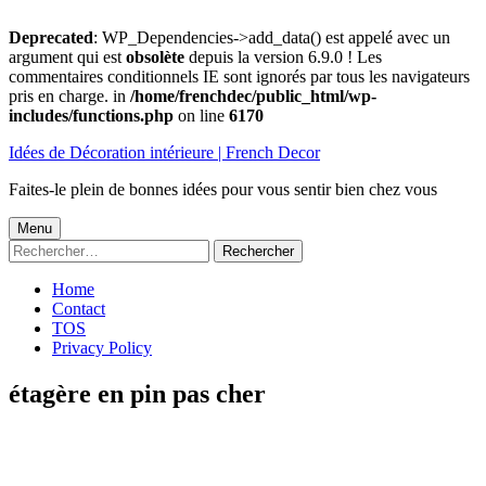
Deprecated
: WP_Dependencies->add_data() est appelé avec un
argument qui est
obsolète
depuis la version 6.9.0 ! Les
commentaires conditionnels IE sont ignorés par tous les navigateurs
pris en charge. in
/home/frenchdec/public_html/wp-
includes/functions.php
on line
6170
Aller
Idées de Décoration intérieure | French Decor
au
contenu
Faites-le plein de bonnes idées pour vous sentir bien chez vous
Menu
Menu
Rechercher :
principal
Home
Contact
TOS
Privacy Policy
étagère en pin pas cher