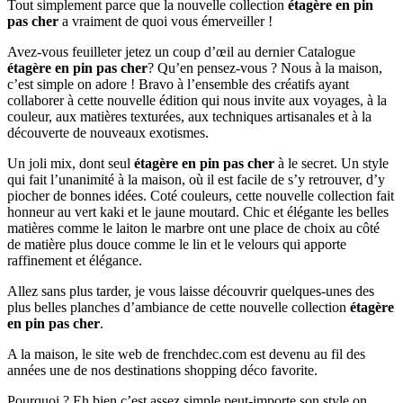
Tout simplement parce que la nouvelle collection
étagère en pin
pas cher
a vraiment de quoi vous émerveiller !
Avez-vous feuilleter jetez un coup d’œil au dernier Catalogue
étagère en pin pas cher
? Qu’en pensez-vous ? Nous à la maison,
c’est simple on adore ! Bravo à l’ensemble des créatifs ayant
collaborer à cette nouvelle édition qui nous invite aux voyages, à la
couleur, aux matières texturées, aux techniques artisanales et à la
découverte de nouveaux exotismes.
Un joli mix, dont seul
étagère en pin pas cher
à le secret. Un style
qui fait l’unanimité à la maison, où il est facile de s’y retrouver, d’y
piocher de bonnes idées. Coté couleurs, cette nouvelle collection fait
honneur au vert kaki et le jaune moutard. Chic et élégante les belles
matières comme le laiton le marbre ont une place de choix au côté
de matière plus douce comme le lin et le velours qui apporte
raffinement et élégance.
Allez sans plus tarder, je vous laisse découvrir quelques-unes des
plus belles planches d’ambiance de cette nouvelle collection
étagère
en pin pas cher
.
A la maison, le site web de frenchdec.com est devenu au fil des
années une de nos destinations shopping déco favorite.
Pourquoi ? Eh bien c’est assez simple peut-importe son style on