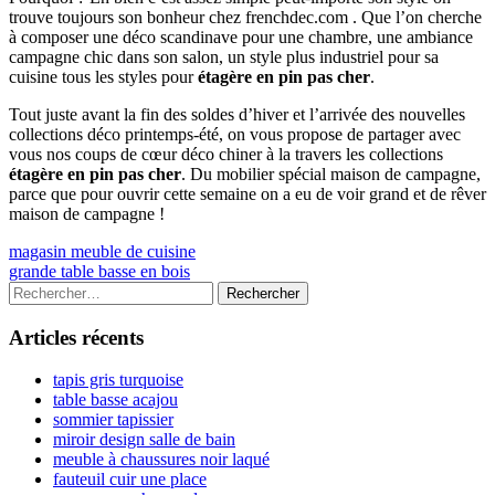
trouve toujours son bonheur chez frenchdec.com . Que l’on cherche
à composer une déco scandinave pour une chambre, une ambiance
campagne chic dans son salon, un style plus industriel pour sa
cuisine tous les styles pour
étagère en pin pas cher
.
Tout juste avant la fin des soldes d’hiver et l’arrivée des nouvelles
collections déco printemps-été, on vous propose de partager avec
vous nos coups de cœur déco chiner à la travers les collections
étagère en pin pas cher
. Du mobilier spécial maison de campagne,
parce que pour ouvrir cette semaine on a eu de voir grand et de rêver
maison de campagne !
Navigation
Previous
magasin meuble de cuisine
article:
Next
grande table basse en bois
de
article:
Colonne
Rechercher :
l’article
latérale
Articles récents
principale
tapis gris turquoise
table basse acajou
sommier tapissier
miroir design salle de bain
meuble à chaussures noir laqué
fauteuil cuir une place