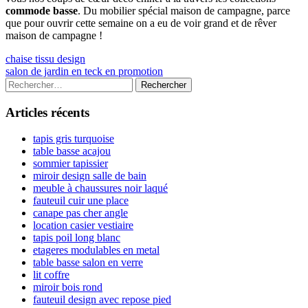
commode basse
. Du mobilier spécial maison de campagne, parce
que pour ouvrir cette semaine on a eu de voir grand et de rêver
maison de campagne !
Navigation
Previous
chaise tissu design
article:
Next
salon de jardin en teck en promotion
de
article:
Colonne
Rechercher :
l’article
latérale
Articles récents
principale
tapis gris turquoise
table basse acajou
sommier tapissier
miroir design salle de bain
meuble à chaussures noir laqué
fauteuil cuir une place
canape pas cher angle
location casier vestiaire
tapis poil long blanc
etageres modulables en metal
table basse salon en verre
lit coffre
miroir bois rond
fauteuil design avec repose pied