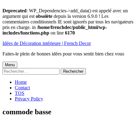
Deprecated
: WP_Dependencies->add_data() est appelé avec un
argument qui est
obsolète
depuis la version 6.9.0 ! Les
commentaires conditionnels IE sont ignorés par tous les navigateurs
pris en charge. in
/home/frenchdec/public_html/wp-
includes/functions.php
on line
6170
Aller
Idées de Décoration intérieure | French Decor
au
contenu
Faites-le plein de bonnes idées pour vous sentir bien chez vous
Menu
Menu
Rechercher :
principal
Home
Contact
TOS
Privacy Policy
commode basse