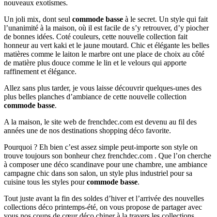
nouveaux exotismes.
Un joli mix, dont seul
commode basse
à le secret. Un style qui fait
l’unanimité à la maison, où il est facile de s’y retrouver, d’y piocher
de bonnes idées. Coté couleurs, cette nouvelle collection fait
honneur au vert kaki et le jaune moutard. Chic et élégante les belles
matières comme le laiton le marbre ont une place de choix au côté
de matière plus douce comme le lin et le velours qui apporte
raffinement et élégance.
Allez sans plus tarder, je vous laisse découvrir quelques-unes des
plus belles planches d’ambiance de cette nouvelle collection
commode basse
.
A la maison, le site web de frenchdec.com est devenu au fil des
années une de nos destinations shopping déco favorite.
Pourquoi ? Eh bien c’est assez simple peut-importe son style on
trouve toujours son bonheur chez frenchdec.com . Que l’on cherche
à composer une déco scandinave pour une chambre, une ambiance
campagne chic dans son salon, un style plus industriel pour sa
cuisine tous les styles pour
commode basse
.
Tout juste avant la fin des soldes d’hiver et l’arrivée des nouvelles
collections déco printemps-été, on vous propose de partager avec
vous nos coups de cœur déco chiner à la travers les collections