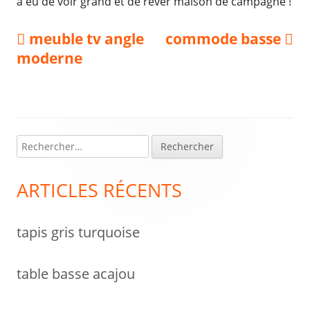
a eu de voir grand et de rêver maison de campagne !
Navigation
Previous
Next
meuble tv angle
commode basse
article:
article:
moderne
de
l’article
R
Colonne
e
latérale
c
ARTICLES RÉCENTS
h
principale
e
tapis gris turquoise
r
c
h
table basse acajou
e
r