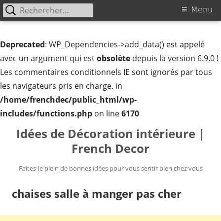
Rechercher :
Menu
Menu
principal
Deprecated
: WP_Dependencies->add_data() est appelé
avec un argument qui est
obsolète
depuis la version 6.9.0 !
Les commentaires conditionnels IE sont ignorés par tous
les navigateurs pris en charge. in
/home/frenchdec/public_html/wp-
includes/functions.php
on line
6170
Aller
Idées de Décoration intérieure |
au
French Decor
contenu
Faites-le plein de bonnes idées pour vous sentir bien chez vous
chaises salle à manger pas cher