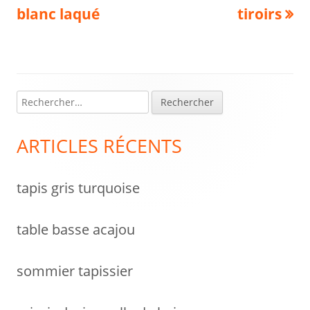
article:
article:
blanc laqué
tiroirs
de
l’article
R
Colonne
e
latérale
c
ARTICLES RÉCENTS
h
principale
e
tapis gris turquoise
r
c
h
table basse acajou
e
r
sommier tapissier
: