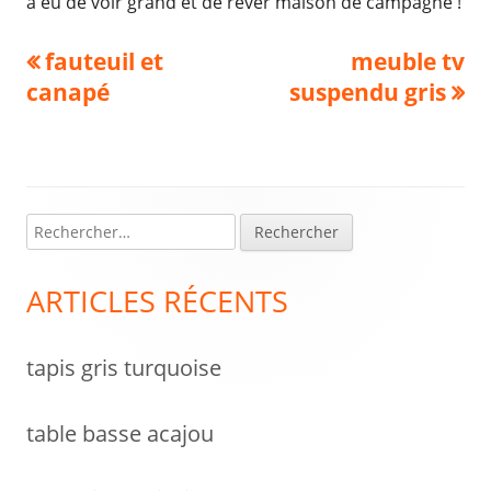
a eu de voir grand et de rêver maison de campagne !
Navigation
Previous
Next
fauteuil et
meuble tv
article:
article:
canapé
suspendu gris
de
l’article
R
Colonne
e
latérale
c
ARTICLES RÉCENTS
h
principale
e
tapis gris turquoise
r
c
h
table basse acajou
e
r