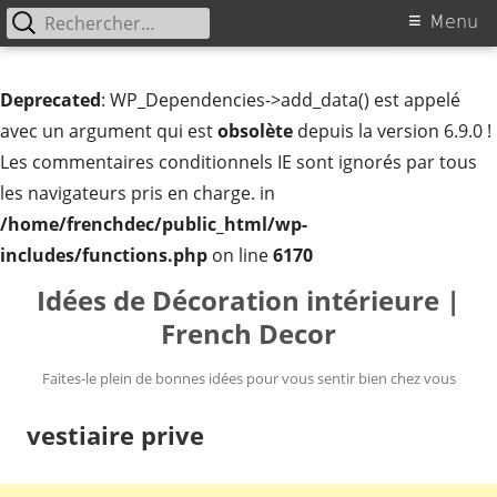
Rechercher :
Menu
Menu
principal
Deprecated
: WP_Dependencies->add_data() est appelé
avec un argument qui est
obsolète
depuis la version 6.9.0 !
Les commentaires conditionnels IE sont ignorés par tous
les navigateurs pris en charge. in
/home/frenchdec/public_html/wp-
includes/functions.php
on line
6170
Aller
Idées de Décoration intérieure |
au
French Decor
contenu
Faites-le plein de bonnes idées pour vous sentir bien chez vous
vestiaire prive