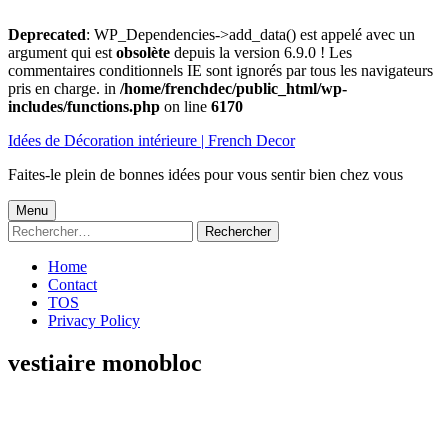
Deprecated
: WP_Dependencies->add_data() est appelé avec un
argument qui est
obsolète
depuis la version 6.9.0 ! Les
commentaires conditionnels IE sont ignorés par tous les navigateurs
pris en charge. in
/home/frenchdec/public_html/wp-
includes/functions.php
on line
6170
Aller
Idées de Décoration intérieure | French Decor
au
contenu
Faites-le plein de bonnes idées pour vous sentir bien chez vous
Menu
Menu
Rechercher :
principal
Home
Contact
TOS
Privacy Policy
vestiaire monobloc