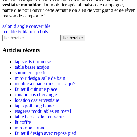
vestiaire monobloc
. Du mobilier spécial maison de campagne,
parce que pour ouvrir cette semaine on a eu de voir grand et de rêver
maison de campagne !
Navigation
Previous
salon d angle convertible
article:
Next
meuble tv blanc en bois
de
article:
Colonne
Rechercher :
l’article
latérale
Articles récents
principale
tapis gris turquoise
table basse acajou
sommier tapissier
miroir design salle de bain
meuble à chaussures noir laqué
fauteuil cuir une place
canape pas cher angle
location casier vestiaire
tapis poil long blanc
etageres modulables en metal
table basse salon en verre
lit coffre
miroir bois rond
fauteuil design avec repose pied