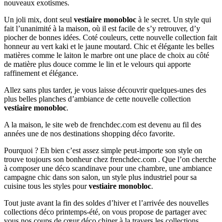
nouveaux exotismes.
Un joli mix, dont seul
vestiaire monobloc
à le secret. Un style qui
fait l’unanimité à la maison, où il est facile de s’y retrouver, d’y
piocher de bonnes idées. Coté couleurs, cette nouvelle collection fait
honneur au vert kaki et le jaune moutard. Chic et élégante les belles
matières comme le laiton le marbre ont une place de choix au côté
de matière plus douce comme le lin et le velours qui apporte
raffinement et élégance.
Allez sans plus tarder, je vous laisse découvrir quelques-unes des
plus belles planches d’ambiance de cette nouvelle collection
vestiaire monobloc
.
A la maison, le site web de frenchdec.com est devenu au fil des
années une de nos destinations shopping déco favorite.
Pourquoi ? Eh bien c’est assez simple peut-importe son style on
trouve toujours son bonheur chez frenchdec.com . Que l’on cherche
à composer une déco scandinave pour une chambre, une ambiance
campagne chic dans son salon, un style plus industriel pour sa
cuisine tous les styles pour
vestiaire monobloc
.
Tout juste avant la fin des soldes d’hiver et l’arrivée des nouvelles
collections déco printemps-été, on vous propose de partager avec
vous nos coups de cœur déco chiner à la travers les collections