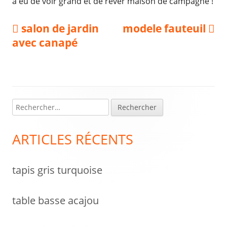
a eu de voir grand et de rêver maison de campagne !
Navigation
Previous
Next
salon de jardin
modele fauteuil
article:
article:
avec canapé
de
l’article
R
Colonne
e
latérale
c
ARTICLES RÉCENTS
h
principale
e
tapis gris turquoise
r
c
h
table basse acajou
e
r