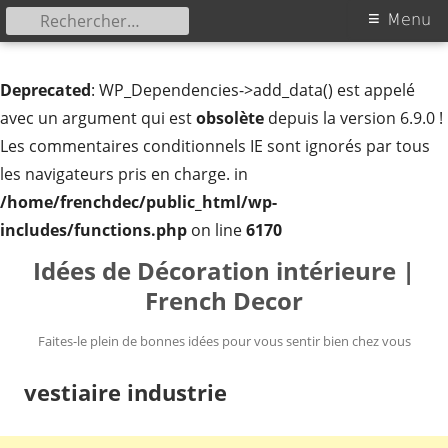
Rechercher :
Menu
Menu
principal
Deprecated
: WP_Dependencies->add_data() est appelé
avec un argument qui est
obsolète
depuis la version 6.9.0 !
Les commentaires conditionnels IE sont ignorés par tous
les navigateurs pris en charge. in
/home/frenchdec/public_html/wp-
includes/functions.php
on line
6170
Aller
Idées de Décoration intérieure |
au
French Decor
contenu
Faites-le plein de bonnes idées pour vous sentir bien chez vous
vestiaire industrie