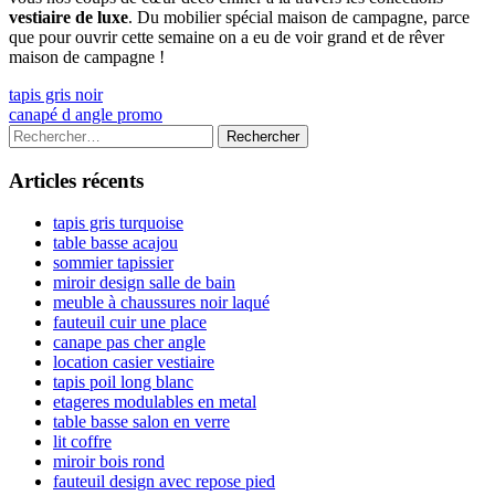
vestiaire de luxe
. Du mobilier spécial maison de campagne, parce
que pour ouvrir cette semaine on a eu de voir grand et de rêver
maison de campagne !
Navigation
Previous
tapis gris noir
article:
Next
canapé d angle promo
de
article:
Colonne
Rechercher :
l’article
latérale
Articles récents
principale
tapis gris turquoise
table basse acajou
sommier tapissier
miroir design salle de bain
meuble à chaussures noir laqué
fauteuil cuir une place
canape pas cher angle
location casier vestiaire
tapis poil long blanc
etageres modulables en metal
table basse salon en verre
lit coffre
miroir bois rond
fauteuil design avec repose pied