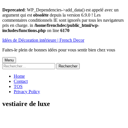
Deprecated
: WP_Dependencies->add_data() est appelé avec un
argument qui est
obsolète
depuis la version 6.9.0 ! Les
commentaires conditionnels IE sont ignorés par tous les navigateurs
pris en charge. in
/home/frenchdec/public_html/wp-
includes/functions.php
on line
6170
Aller
Idées de Décoration intérieure | French Decor
au
contenu
Faites-le plein de bonnes idées pour vous sentir bien chez vous
Menu
Menu
Rechercher :
principal
Home
Contact
TOS
Privacy Policy
vestiaire de luxe