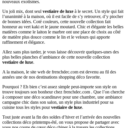
nouveaux exotismes.
Un joli mix, dont seul
vestiaire de luxe
à le secret. Un style qui fait
l’unanimité à la maison, où il est facile de s’y retrouver, d’y piocher
de bonnes idées. Coté couleurs, cette nouvelle collection fait
honneur au vert kaki et le jaune moutard. Chic et élégante les belles
matières comme le laiton le marbre ont une place de choix au côté
de matière plus douce comme le lin et le velours qui apporte
raffinement et élégance.
Allez sans plus tarder, je vous laisse découvrir quelques-unes des
plus belles planches d’ambiance de cette nouvelle collection
vestiaire de luxe
.
A la maison, le site web de frenchdec.com est devenu au fil des
années une de nos destinations shopping déco favorite.
Pourquoi ? Eh bien c’est assez simple peut-importe son style on
trouve toujours son bonheur chez frenchdec.com . Que l’on cherche
à composer une déco scandinave pour une chambre, une ambiance
campagne chic dans son salon, un style plus industriel pour sa
cuisine tous les styles pour
vestiaire de luxe
.
Tout juste avant la fin des soldes d’hiver et l’arrivée des nouvelles
collections déco printemps-été, on vous propose de partager avec
vous nos coups de cœur déco chiner à la travers les collections