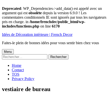
Deprecated
: WP_Dependencies->add_data() est appelé avec un
argument qui est
obsolète
depuis la version 6.9.0 ! Les
commentaires conditionnels IE sont ignorés par tous les navigateurs
pris en charge. in
/home/frenchdec/public_html/wp-
includes/functions.php
on line
6170
Aller
Idées de Décoration intérieure | French Decor
au
contenu
Faites-le plein de bonnes idées pour vous sentir bien chez vous
Menu
Menu
Rechercher :
principal
Home
Contact
TOS
Privacy Policy
vestiaire de bureau