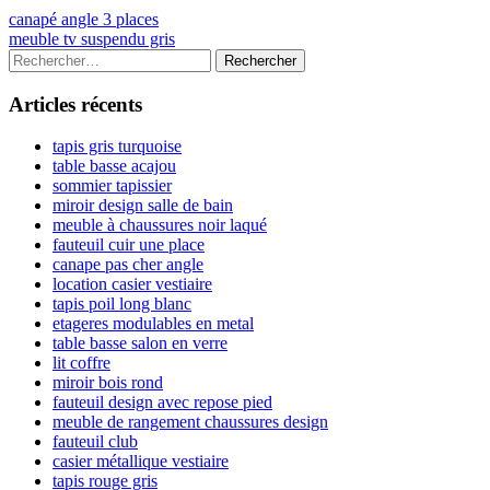
Navigation
Previous
canapé angle 3 places
article:
Next
meuble tv suspendu gris
de
article:
Colonne
Rechercher :
l’article
latérale
Articles récents
principale
tapis gris turquoise
table basse acajou
sommier tapissier
miroir design salle de bain
meuble à chaussures noir laqué
fauteuil cuir une place
canape pas cher angle
location casier vestiaire
tapis poil long blanc
etageres modulables en metal
table basse salon en verre
lit coffre
miroir bois rond
fauteuil design avec repose pied
meuble de rangement chaussures design
fauteuil club
casier métallique vestiaire
tapis rouge gris