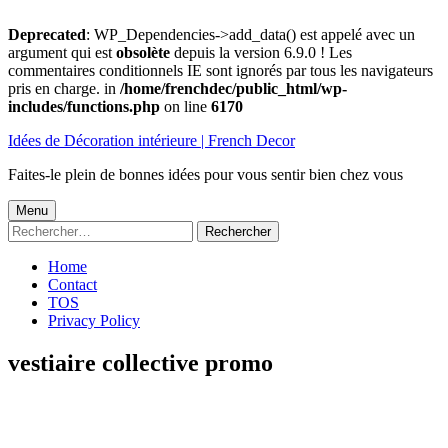
Deprecated
: WP_Dependencies->add_data() est appelé avec un
argument qui est
obsolète
depuis la version 6.9.0 ! Les
commentaires conditionnels IE sont ignorés par tous les navigateurs
pris en charge. in
/home/frenchdec/public_html/wp-
includes/functions.php
on line
6170
Aller
Idées de Décoration intérieure | French Decor
au
contenu
Faites-le plein de bonnes idées pour vous sentir bien chez vous
Menu
Menu
Rechercher :
principal
Home
Contact
TOS
Privacy Policy
vestiaire collective promo