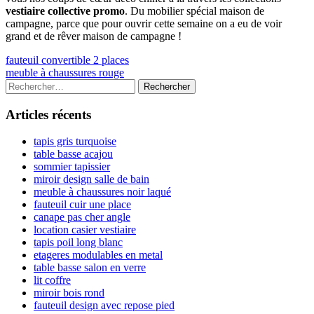
vestiaire collective promo
. Du mobilier spécial maison de
campagne, parce que pour ouvrir cette semaine on a eu de voir
grand et de rêver maison de campagne !
Navigation
Previous
fauteuil convertible 2 places
article:
Next
meuble à chaussures rouge
de
article:
Colonne
Rechercher :
l’article
latérale
Articles récents
principale
tapis gris turquoise
table basse acajou
sommier tapissier
miroir design salle de bain
meuble à chaussures noir laqué
fauteuil cuir une place
canape pas cher angle
location casier vestiaire
tapis poil long blanc
etageres modulables en metal
table basse salon en verre
lit coffre
miroir bois rond
fauteuil design avec repose pied