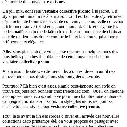
découverte de nouveaux exotismes.
Un joli mix, dont seul
vestiaire collective promo
à le secret. Un
style qui fait l’unanimité à la maison, où il est facile de s’y retrouver,
d’y piocher de bonnes idées. Coté couleurs, cette nouvelle collection
fait honneur au vert kaki et le jaune moutard. Chic et élégante les
belles matières comme le laiton le marbre ont une place de choix au
côté de matière plus douce comme le lin et le velours qui apporte
raffinement et élégance.
Allez sans plus tarder, je vous laisse découvrir quelques-unes des
plus belles planches d’ambiance de cette nouvelle collection
vestiaire collective promo
.
A la maison, le site web de frenchdec.com est devenu au fil des
années une de nos destinations shopping déco favorite.
Pourquoi ? Eh bien c’est assez simple peut-importe son style on
trouve toujours son bonheur chez frenchdec.com . Que l’on cherche
à composer une déco scandinave pour une chambre, une ambiance
campagne chic dans son salon, un style plus industriel pour sa
cuisine tous les styles pour
vestiaire collective promo
.
Tout juste avant la fin des soldes d’hiver et l’arrivée des nouvelles
collections déco printemps-été, on vous propose de partager avec
vous nos coups de cœur déco chiner à la travers les collections