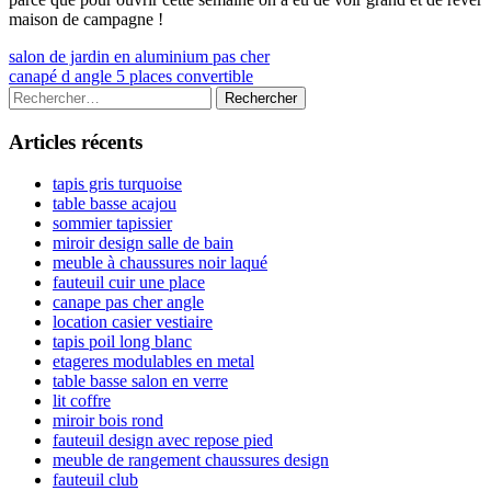
maison de campagne !
Navigation
Previous
salon de jardin en aluminium pas cher
article:
Next
canapé d angle 5 places convertible
de
article:
Colonne
Rechercher :
l’article
latérale
Articles récents
principale
tapis gris turquoise
table basse acajou
sommier tapissier
miroir design salle de bain
meuble à chaussures noir laqué
fauteuil cuir une place
canape pas cher angle
location casier vestiaire
tapis poil long blanc
etageres modulables en metal
table basse salon en verre
lit coffre
miroir bois rond
fauteuil design avec repose pied
meuble de rangement chaussures design
fauteuil club