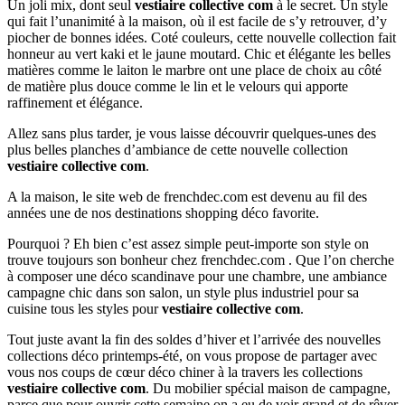
Un joli mix, dont seul
vestiaire collective com
à le secret. Un style
qui fait l’unanimité à la maison, où il est facile de s’y retrouver, d’y
piocher de bonnes idées. Coté couleurs, cette nouvelle collection fait
honneur au vert kaki et le jaune moutard. Chic et élégante les belles
matières comme le laiton le marbre ont une place de choix au côté
de matière plus douce comme le lin et le velours qui apporte
raffinement et élégance.
Allez sans plus tarder, je vous laisse découvrir quelques-unes des
plus belles planches d’ambiance de cette nouvelle collection
vestiaire collective com
.
A la maison, le site web de frenchdec.com est devenu au fil des
années une de nos destinations shopping déco favorite.
Pourquoi ? Eh bien c’est assez simple peut-importe son style on
trouve toujours son bonheur chez frenchdec.com . Que l’on cherche
à composer une déco scandinave pour une chambre, une ambiance
campagne chic dans son salon, un style plus industriel pour sa
cuisine tous les styles pour
vestiaire collective com
.
Tout juste avant la fin des soldes d’hiver et l’arrivée des nouvelles
collections déco printemps-été, on vous propose de partager avec
vous nos coups de cœur déco chiner à la travers les collections
vestiaire collective com
. Du mobilier spécial maison de campagne,
parce que pour ouvrir cette semaine on a eu de voir grand et de rêver