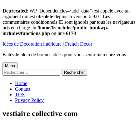
Deprecated
: WP_Dependencies->add_data() est appelé avec un
argument qui est
obsolète
depuis la version 6.9.0 ! Les
commentaires conditionnels IE sont ignorés par tous les navigateurs
pris en charge. in
/home/frenchdec/public_html/wp-
includes/functions.php
on line
6170
Aller
Idées de Décoration intérieure | French Decor
au
contenu
Faites-le plein de bonnes idées pour vous sentir bien chez vous
Menu
Menu
Rechercher :
principal
Home
Contact
TOS
Privacy Policy
vestiaire collective com