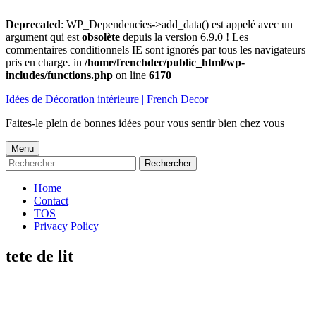
Deprecated
: WP_Dependencies->add_data() est appelé avec un
argument qui est
obsolète
depuis la version 6.9.0 ! Les
commentaires conditionnels IE sont ignorés par tous les navigateurs
pris en charge. in
/home/frenchdec/public_html/wp-
includes/functions.php
on line
6170
Aller
Idées de Décoration intérieure | French Decor
au
contenu
Faites-le plein de bonnes idées pour vous sentir bien chez vous
Menu
Menu
Rechercher :
principal
Home
Contact
TOS
Privacy Policy
tete de lit