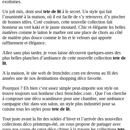
exotismes.
Un joli mix, dont seul
tete de lit
à le secret. Un style qui fait
l’unanimité à la maison, où il est facile de s’y retrouver, d’y piocher
de bonnes idées. Coté couleurs, cette nouvelle collection fait
honneur au vert kaki et le jaune moutard. Chic et élégante les belles
matières comme le laiton le marbre ont une place de choix au côté
de matière plus douce comme le lin et le velours qui apporte
raffinement et élégance.
Allez sans plus tarder, je vous laisse découvrir quelques-unes des
plus belles planches d’ambiance de cette nouvelle collection
tete de
lit
.
A la maison, le site web de frenchdec.com est devenu au fil des
années une de nos destinations shopping déco favorite.
Pourquoi ? Eh bien c’est assez simple peut-importe son style on
trouve toujours son bonheur chez frenchdec.com . Que l’on cherche
à composer une déco scandinave pour une chambre, une ambiance
campagne chic dans son salon, un style plus industriel pour sa
cuisine tous les styles pour
tete de lit
.
Tout juste avant la fin des soldes d’hiver et l’arrivée des nouvelles
collections déco printemps-été, on vous propose de partager avec
vous nos coups de cœur déco chiner à la travers les collections
tete