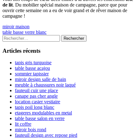
de lit
. Du mobilier spécial maison de campagne, parce que pour
ouvrir cette semaine on a eu de voir grand et de rêver maison de
campagne !
Navigation
Previous
miroir maison
article:
Next
table basse verre blanc
de
article:
Colonne
Rechercher :
l’article
latérale
Articles récents
principale
tapis gris turquoise
table basse acajou
sommier tapissier
miroir design salle de bain
meuble à chaussures noir laqué
fauteuil cuir une place
canape pas cher angle
location casier vestiaire
tapis poil long blanc
etageres modulables en metal
table basse salon en verre
lit coffre
miroir bois rond
fauteuil design avec repose pied