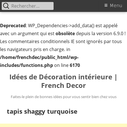
Rechercher :
Menu
Menu
principal
Deprecated
: WP_Dependencies->add_data() est appelé
avec un argument qui est
obsolète
depuis la version 6.9.0 !
Les commentaires conditionnels IE sont ignorés par tous
les navigateurs pris en charge. in
/home/frenchdec/public_html/wp-
includes/functions.php
on line
6170
Aller
Idées de Décoration intérieure |
au
French Decor
contenu
Faites-le plein de bonnes idées pour vous sentir bien chez vous
tapis shaggy turquoise