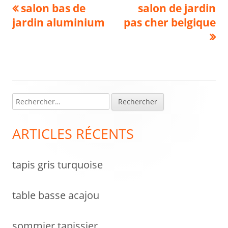
Navigation
Previous
Next
salon bas de
salon de jardin
article:
article:
jardin aluminium
pas cher belgique
de
l’article
R
Colonne
e
latérale
c
ARTICLES RÉCENTS
h
principale
e
tapis gris turquoise
r
c
h
table basse acajou
e
r
sommier tapissier