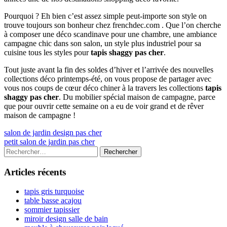
Pourquoi ? Eh bien c’est assez simple peut-importe son style on
trouve toujours son bonheur chez frenchdec.com . Que l’on cherche
à composer une déco scandinave pour une chambre, une ambiance
campagne chic dans son salon, un style plus industriel pour sa
cuisine tous les styles pour
tapis shaggy pas cher
.
Tout juste avant la fin des soldes d’hiver et l’arrivée des nouvelles
collections déco printemps-été, on vous propose de partager avec
vous nos coups de cœur déco chiner à la travers les collections
tapis
shaggy pas cher
. Du mobilier spécial maison de campagne, parce
que pour ouvrir cette semaine on a eu de voir grand et de rêver
maison de campagne !
Navigation
Previous
salon de jardin design pas cher
article:
Next
petit salon de jardin pas cher
de
article:
Colonne
Rechercher :
l’article
latérale
Articles récents
principale
tapis gris turquoise
table basse acajou
sommier tapissier
miroir design salle de bain