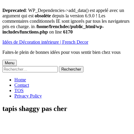
Deprecated
: WP_Dependencies->add_data() est appelé avec un
argument qui est
obsolète
depuis la version 6.9.0 ! Les
commentaires conditionnels IE sont ignorés par tous les navigateurs
pris en charge. in
/home/frenchdec/public_html/wp-
includes/functions.php
on line
6170
Aller
Idées de Décoration intérieure | French Decor
au
contenu
Faites-le plein de bonnes idées pour vous sentir bien chez vous
Menu
Menu
Rechercher :
principal
Home
Contact
TOS
Privacy Policy
tapis shaggy pas cher