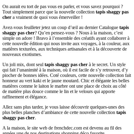
On aurait eu tort de pas vous en parler, et vous savez pourquoi ?
Tout simplement parce que la nouvelle collection
tapis shaggy pas
cher
a vraiment de quoi vous émerveiller !
Avez-vous feuilleter jetez un coup d’œil au dernier Catalogue
tapis
shaggy pas cher
? Qu’en pensez-vous ? Nous à la maison, c’est
simple on adore ! Bravo à l’ensemble des créatifs ayant collaborer à
cette nouvelle édition qui nous invite aux voyages, à la couleur, aux
matières texturées, aux techniques artisanales et à la découverte de
nouveaux exotismes.
Un joli mix, dont seul
tapis shaggy pas cher
à le secret. Un style
qui fait l’unanimité à la maison, où il est facile de s’y retrouver, d’y
piocher de bonnes idées. Coté couleurs, cette nouvelle collection fait
honneur au vert kaki et le jaune moutard. Chic et élégante les belles
matières comme le laiton le marbre ont une place de choix au côté
de matière plus douce comme le lin et le velours qui apporte
raffinement et élégance.
Allez sans plus tarder, je vous laisse découvrir quelques-unes des
plus belles planches d’ambiance de cette nouvelle collection
tapis
shaggy pas cher
.
A la maison, le site web de frenchdec.com est devenu au fil des
années une de nos destinations shopping déco favorite.