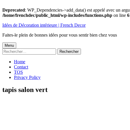
Deprecated
: WP_Dependencies->add_data() est appelé avec un argu
/home/frenchdec/public_html/wp-includes/functions.php
on line
6
Aller
Idées de Décoration intérieure | French Decor
au
contenu
Faites-le plein de bonnes idées pour vous sentir bien chez vous
Menu
Menu
Rechercher :
principal
Home
Contact
TOS
Privacy Policy
tapis salon vert