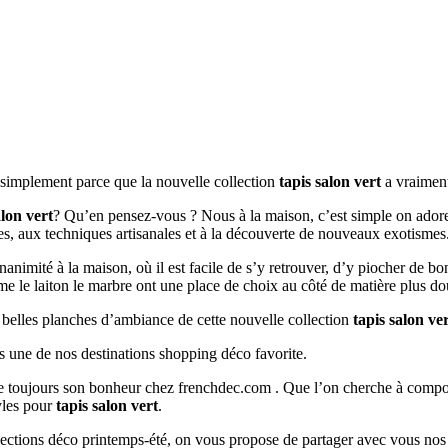
t simplement parce que la nouvelle collection
tapis salon vert
a vraiment
alon vert
? Qu’en pensez-vous ? Nous à la maison, c’est simple on adore 
ées, aux techniques artisanales et à la découverte de nouveaux exotismes
’unanimité à la maison, où il est facile de s’y retrouver, d’y piocher de b
mme le laiton le marbre ont une place de choix au côté de matière plus do
s belles planches d’ambiance de cette nouvelle collection
tapis salon ve
s une de nos destinations shopping déco favorite.
ouve toujours son bonheur chez frenchdec.com . Que l’on cherche à co
tyles pour
tapis salon vert
.
ollections déco printemps-été, on vous propose de partager avec vous nos