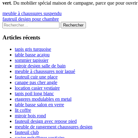
vert
. Du mobilier spécial maison de campagne, parce que pour ouvrir
Navigation
Previous
meuble à chaussures suspendu
article:
Next
fauteuil design pour chambre
de
article:
Colonne
Rechercher :
l’article
latérale
Articles récents
principale
tapis gris turquoise
table basse acajou
sommier tapissier
miroir design salle de bain
meuble à chaussures noir laqué
fauteuil cuir une place
canape pas cher angle
location casier vestiaire
tapis poil long blanc
etageres modulables en metal
table basse salon en verre
lit coffre
miroir bois rond
fauteuil design avec repose pied
meuble de rangement chaussures design
fauteuil club
casier métallique vestiaire