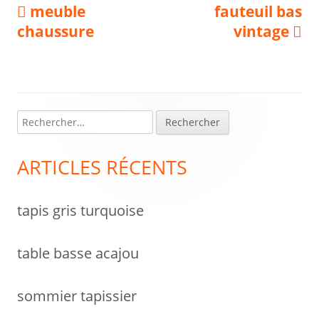
Navigation
Previous
Next
meuble
fauteuil bas
article:
article:
chaussure
vintage
de
l’article
R
Colonne
e
latérale
c
ARTICLES RÉCENTS
h
principale
e
tapis gris turquoise
r
c
h
table basse acajou
e
r
sommier tapissier
: