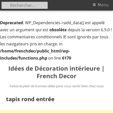
Rechercher :
Menu
Menu
principal
Deprecated
: WP_Dependencies->add_data() est appelé
avec un argument qui est
obsolète
depuis la version 6.9.0 !
Les commentaires conditionnels IE sont ignorés par tous
les navigateurs pris en charge. in
/home/frenchdec/public_html/wp-
includes/functions.php
on line
6170
Aller
Idées de Décoration intérieure |
au
French Decor
contenu
Faites-le plein de bonnes idées pour vous sentir bien chez vous
tapis rond entrée