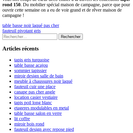
rond 150
. Du mobilier spécial maison de campagne, parce que pour
ouvrir cette semaine on a eu de voir grand et de rêver maison de
campagne !
Navigation
Previous
table basse noir laqué pas cher
article:
Next
fauteuil pivotant gris
de
article:
Colonne
Rechercher :
l’article
latérale
Articles récents
principale
tapis gris turquoise
table basse acajou
sommier tapissier
miroir design salle de bain
meuble à chaussures noir laqué
fauteuil cuir une place
canape pas cher angle
location casier vestiaire
tapis poil long blanc
etageres modulables en metal
table basse salon en verre
lit coffre
miroir bois rond
fauteuil design avec repose pied