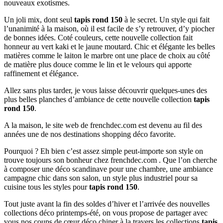
nouveaux exotismes.
Un joli mix, dont seul
tapis rond 150
à le secret. Un style qui fait
l’unanimité à la maison, où il est facile de s’y retrouver, d’y piocher
de bonnes idées. Coté couleurs, cette nouvelle collection fait
honneur au vert kaki et le jaune moutard. Chic et élégante les belles
matières comme le laiton le marbre ont une place de choix au côté
de matière plus douce comme le lin et le velours qui apporte
raffinement et élégance.
Allez sans plus tarder, je vous laisse découvrir quelques-unes des
plus belles planches d’ambiance de cette nouvelle collection
tapis
rond 150
.
A la maison, le site web de frenchdec.com est devenu au fil des
années une de nos destinations shopping déco favorite.
Pourquoi ? Eh bien c’est assez simple peut-importe son style on
trouve toujours son bonheur chez frenchdec.com . Que l’on cherche
à composer une déco scandinave pour une chambre, une ambiance
campagne chic dans son salon, un style plus industriel pour sa
cuisine tous les styles pour
tapis rond 150
.
Tout juste avant la fin des soldes d’hiver et l’arrivée des nouvelles
collections déco printemps-été, on vous propose de partager avec
vous nos coups de cœur déco chiner à la travers les collections
tapis