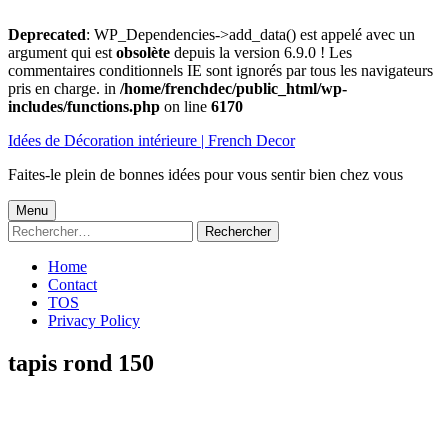
Deprecated
: WP_Dependencies->add_data() est appelé avec un
argument qui est
obsolète
depuis la version 6.9.0 ! Les
commentaires conditionnels IE sont ignorés par tous les navigateurs
pris en charge. in
/home/frenchdec/public_html/wp-
includes/functions.php
on line
6170
Aller
Idées de Décoration intérieure | French Decor
au
contenu
Faites-le plein de bonnes idées pour vous sentir bien chez vous
Menu
Menu
Rechercher :
principal
Home
Contact
TOS
Privacy Policy
tapis rond 150