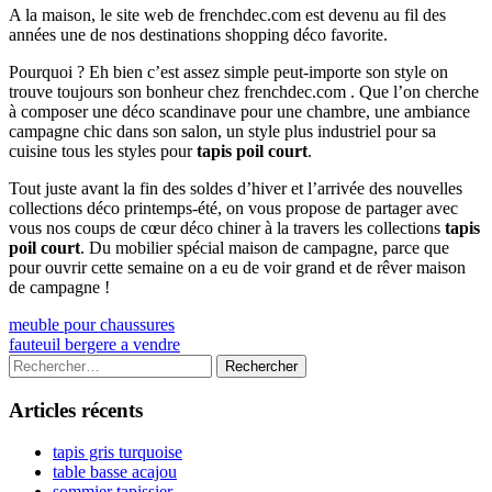
A la maison, le site web de frenchdec.com est devenu au fil des
années une de nos destinations shopping déco favorite.
Pourquoi ? Eh bien c’est assez simple peut-importe son style on
trouve toujours son bonheur chez frenchdec.com . Que l’on cherche
à composer une déco scandinave pour une chambre, une ambiance
campagne chic dans son salon, un style plus industriel pour sa
cuisine tous les styles pour
tapis poil court
.
Tout juste avant la fin des soldes d’hiver et l’arrivée des nouvelles
collections déco printemps-été, on vous propose de partager avec
vous nos coups de cœur déco chiner à la travers les collections
tapis
poil court
. Du mobilier spécial maison de campagne, parce que
pour ouvrir cette semaine on a eu de voir grand et de rêver maison
de campagne !
Navigation
Previous
meuble pour chaussures
article:
Next
fauteuil bergere a vendre
de
article:
Colonne
Rechercher :
l’article
latérale
Articles récents
principale
tapis gris turquoise
table basse acajou
sommier tapissier