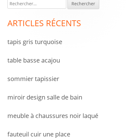
R
Colonne
e
latérale
c
ARTICLES RÉCENTS
h
principale
e
tapis gris turquoise
r
c
h
table basse acajou
e
r
sommier tapissier
:
miroir design salle de bain
meuble à chaussures noir laqué
fauteuil cuir une place