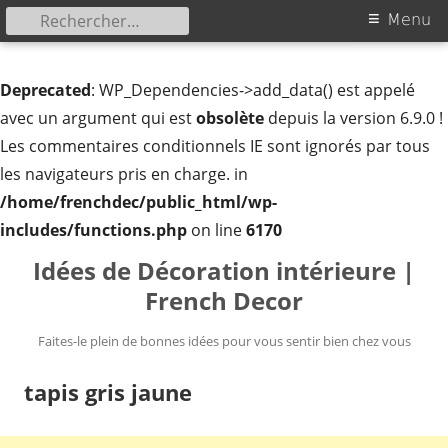
Rechercher :
Menu
Menu
principal
Deprecated
: WP_Dependencies->add_data() est appelé
avec un argument qui est
obsolète
depuis la version 6.9.0 !
Les commentaires conditionnels IE sont ignorés par tous
les navigateurs pris en charge. in
/home/frenchdec/public_html/wp-
includes/functions.php
on line
6170
Aller
Idées de Décoration intérieure |
au
French Decor
contenu
Faites-le plein de bonnes idées pour vous sentir bien chez vous
tapis gris jaune