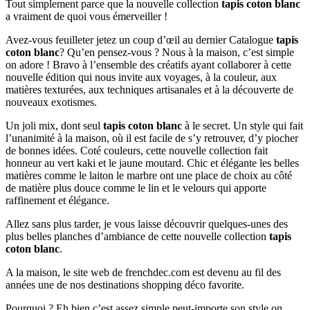
Tout simplement parce que la nouvelle collection
tapis coton blanc
a vraiment de quoi vous émerveiller !
Avez-vous feuilleter jetez un coup d’œil au dernier Catalogue
tapis
coton blanc
? Qu’en pensez-vous ? Nous à la maison, c’est simple
on adore ! Bravo à l’ensemble des créatifs ayant collaborer à cette
nouvelle édition qui nous invite aux voyages, à la couleur, aux
matières texturées, aux techniques artisanales et à la découverte de
nouveaux exotismes.
Un joli mix, dont seul
tapis coton blanc
à le secret. Un style qui fait
l’unanimité à la maison, où il est facile de s’y retrouver, d’y piocher
de bonnes idées. Coté couleurs, cette nouvelle collection fait
honneur au vert kaki et le jaune moutard. Chic et élégante les belles
matières comme le laiton le marbre ont une place de choix au côté
de matière plus douce comme le lin et le velours qui apporte
raffinement et élégance.
Allez sans plus tarder, je vous laisse découvrir quelques-unes des
plus belles planches d’ambiance de cette nouvelle collection
tapis
coton blanc
.
A la maison, le site web de frenchdec.com est devenu au fil des
années une de nos destinations shopping déco favorite.
Pourquoi ? Eh bien c’est assez simple peut-importe son style on