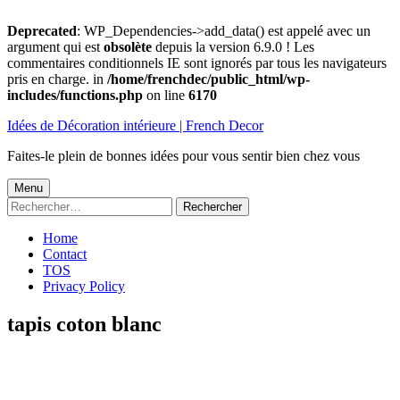
Deprecated
: WP_Dependencies->add_data() est appelé avec un
argument qui est
obsolète
depuis la version 6.9.0 ! Les
commentaires conditionnels IE sont ignorés par tous les navigateurs
pris en charge. in
/home/frenchdec/public_html/wp-
includes/functions.php
on line
6170
Aller
Idées de Décoration intérieure | French Decor
au
contenu
Faites-le plein de bonnes idées pour vous sentir bien chez vous
Menu
Menu
Rechercher :
principal
Home
Contact
TOS
Privacy Policy
tapis coton blanc