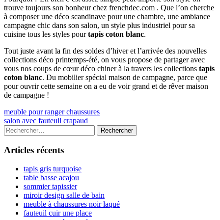
trouve toujours son bonheur chez frenchdec.com . Que l’on cherche
à composer une déco scandinave pour une chambre, une ambiance
campagne chic dans son salon, un style plus industriel pour sa
cuisine tous les styles pour
tapis coton blanc
.
Tout juste avant la fin des soldes d’hiver et l’arrivée des nouvelles
collections déco printemps-été, on vous propose de partager avec
vous nos coups de cœur déco chiner à la travers les collections
tapis
coton blanc
. Du mobilier spécial maison de campagne, parce que
pour ouvrir cette semaine on a eu de voir grand et de rêver maison
de campagne !
Navigation
Previous
meuble pour ranger chaussures
article:
Next
salon avec fauteuil crapaud
de
article:
Colonne
Rechercher :
l’article
latérale
Articles récents
principale
tapis gris turquoise
table basse acajou
sommier tapissier
miroir design salle de bain
meuble à chaussures noir laqué
fauteuil cuir une place