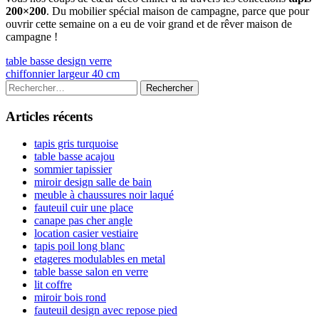
200×200
. Du mobilier spécial maison de campagne, parce que pour
ouvrir cette semaine on a eu de voir grand et de rêver maison de
campagne !
Navigation
Previous
table basse design verre
article:
Next
chiffonnier largeur 40 cm
de
article:
Colonne
Rechercher :
l’article
latérale
Articles récents
principale
tapis gris turquoise
table basse acajou
sommier tapissier
miroir design salle de bain
meuble à chaussures noir laqué
fauteuil cuir une place
canape pas cher angle
location casier vestiaire
tapis poil long blanc
etageres modulables en metal
table basse salon en verre
lit coffre
miroir bois rond
fauteuil design avec repose pied