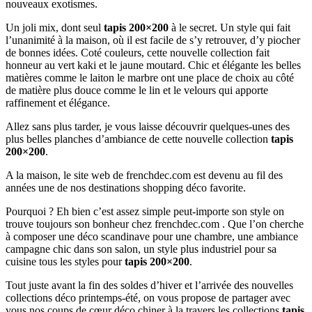
nouveaux exotismes.
Un joli mix, dont seul
tapis 200×200
à le secret. Un style qui fait
l’unanimité à la maison, où il est facile de s’y retrouver, d’y piocher
de bonnes idées. Coté couleurs, cette nouvelle collection fait
honneur au vert kaki et le jaune moutard. Chic et élégante les belles
matières comme le laiton le marbre ont une place de choix au côté
de matière plus douce comme le lin et le velours qui apporte
raffinement et élégance.
Allez sans plus tarder, je vous laisse découvrir quelques-unes des
plus belles planches d’ambiance de cette nouvelle collection
tapis
200×200
.
A la maison, le site web de frenchdec.com est devenu au fil des
années une de nos destinations shopping déco favorite.
Pourquoi ? Eh bien c’est assez simple peut-importe son style on
trouve toujours son bonheur chez frenchdec.com . Que l’on cherche
à composer une déco scandinave pour une chambre, une ambiance
campagne chic dans son salon, un style plus industriel pour sa
cuisine tous les styles pour
tapis 200×200
.
Tout juste avant la fin des soldes d’hiver et l’arrivée des nouvelles
collections déco printemps-été, on vous propose de partager avec
vous nos coups de cœur déco chiner à la travers les collections
tapis