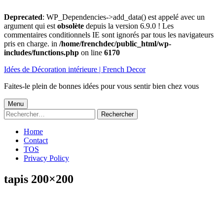
Deprecated
: WP_Dependencies->add_data() est appelé avec un
argument qui est
obsolète
depuis la version 6.9.0 ! Les
commentaires conditionnels IE sont ignorés par tous les navigateurs
pris en charge. in
/home/frenchdec/public_html/wp-
includes/functions.php
on line
6170
Aller
Idées de Décoration intérieure | French Decor
au
contenu
Faites-le plein de bonnes idées pour vous sentir bien chez vous
Menu
Menu
Rechercher :
principal
Home
Contact
TOS
Privacy Policy
tapis 200×200