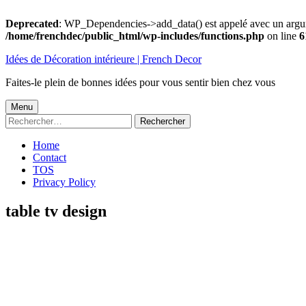
Deprecated
: WP_Dependencies->add_data() est appelé avec un argu
/home/frenchdec/public_html/wp-includes/functions.php
on line
6
Aller
Idées de Décoration intérieure | French Decor
au
contenu
Faites-le plein de bonnes idées pour vous sentir bien chez vous
Menu
Menu
Rechercher :
principal
Home
Contact
TOS
Privacy Policy
table tv design