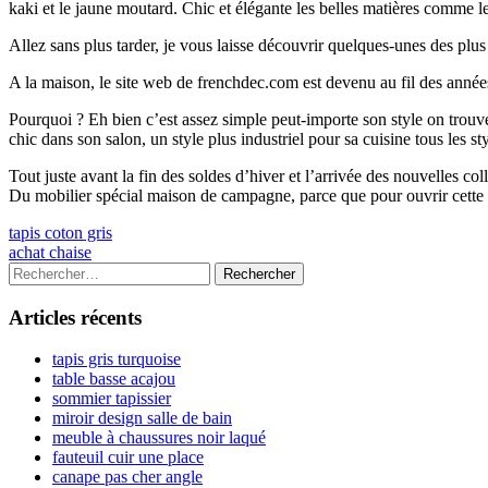
kaki et le jaune moutard. Chic et élégante les belles matières comme l
Allez sans plus tarder, je vous laisse découvrir quelques-unes des plu
A la maison, le site web de frenchdec.com est devenu au fil des année
Pourquoi ? Eh bien c’est assez simple peut-importe son style on tr
chic dans son salon, un style plus industriel pour sa cuisine tous les s
Tout juste avant la fin des soldes d’hiver et l’arrivée des nouvelles c
Du mobilier spécial maison de campagne, parce que pour ouvrir cette
Navigation
Previous
tapis coton gris
article:
Next
achat chaise
de
article:
Colonne
Rechercher :
l’article
latérale
Articles récents
principale
tapis gris turquoise
table basse acajou
sommier tapissier
miroir design salle de bain
meuble à chaussures noir laqué
fauteuil cuir une place
canape pas cher angle