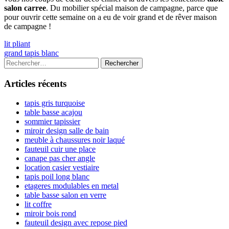
salon carree
. Du mobilier spécial maison de campagne, parce que
pour ouvrir cette semaine on a eu de voir grand et de rêver maison
de campagne !
Navigation
Previous
lit pliant
article:
Next
grand tapis blanc
de
article:
Colonne
Rechercher :
l’article
latérale
Articles récents
principale
tapis gris turquoise
table basse acajou
sommier tapissier
miroir design salle de bain
meuble à chaussures noir laqué
fauteuil cuir une place
canape pas cher angle
location casier vestiaire
tapis poil long blanc
etageres modulables en metal
table basse salon en verre
lit coffre
miroir bois rond
fauteuil design avec repose pied