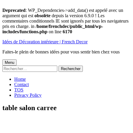
Deprecated
: WP_Dependencies->add_data() est appelé avec un
argument qui est
obsolète
depuis la version 6.9.0 ! Les
commentaires conditionnels IE sont ignorés par tous les navigateurs
pris en charge. in
/home/frenchdec/public_html/wp-
includes/functions.php
on line
6170
Aller
Idées de Décoration intérieure | French Decor
au
contenu
Faites-le plein de bonnes idées pour vous sentir bien chez vous
Menu
Menu
Rechercher :
principal
Home
Contact
TOS
Privacy Policy
table salon carree