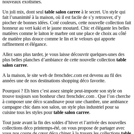
nouveaux exotismes.
Un joli mix, dont seul
table salon carree
à le secret. Un style qui
fait l’unanimité à la maison, où il est facile de s’y retrouver, d’y
piocher de bonnes idées. Coté couleurs, cette nouvelle collection fait
honneur au vert kaki et le jaune moutard. Chic et élégante les belles
matières comme le laiton le marbre ont une place de choix au côté
de matière plus douce comme le lin et le velours qui apporte
raffinement et élégance.
Allez sans plus tarder, je vous laisse découvrir quelques-unes des
plus belles planches d’ambiance de cette nouvelle collection
table
salon carree
.
A la maison, le site web de frenchdec.com est devenu au fil des
années une de nos destinations shopping déco favorite.
Pourquoi ? Eh bien c’est assez simple peut-importe son style on
trouve toujours son bonheur chez frenchdec.com . Que l’on cherche
à composer une déco scandinave pour une chambre, une ambiance
campagne chic dans son salon, un style plus industriel pour sa
cuisine tous les styles pour
table salon carree
.
Tout juste avant la fin des soldes d’hiver et l’arrivée des nouvelles
collections déco printemps-été, on vous propose de partager avec
vous nos coups de cœur déco chiner à la travers les collections
table