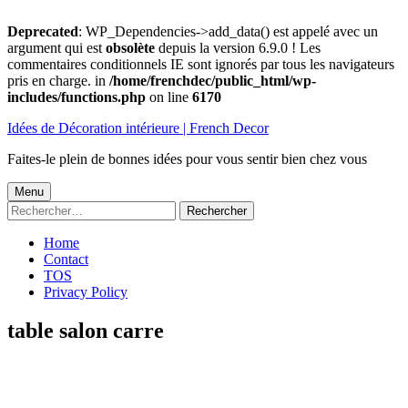
Deprecated
: WP_Dependencies->add_data() est appelé avec un
argument qui est
obsolète
depuis la version 6.9.0 ! Les
commentaires conditionnels IE sont ignorés par tous les navigateurs
pris en charge. in
/home/frenchdec/public_html/wp-
includes/functions.php
on line
6170
Aller
Idées de Décoration intérieure | French Decor
au
contenu
Faites-le plein de bonnes idées pour vous sentir bien chez vous
Menu
Menu
Rechercher :
principal
Home
Contact
TOS
Privacy Policy
table salon carre