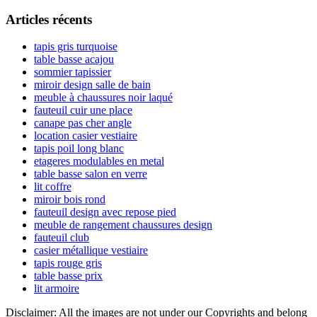
l’article
latérale
Articles récents
principale
tapis gris turquoise
table basse acajou
sommier tapissier
miroir design salle de bain
meuble à chaussures noir laqué
fauteuil cuir une place
canape pas cher angle
location casier vestiaire
tapis poil long blanc
etageres modulables en metal
table basse salon en verre
lit coffre
miroir bois rond
fauteuil design avec repose pied
meuble de rangement chaussures design
fauteuil club
casier métallique vestiaire
tapis rouge gris
table basse prix
lit armoire
Disclaimer: All the images are not under our Copyrights and belong