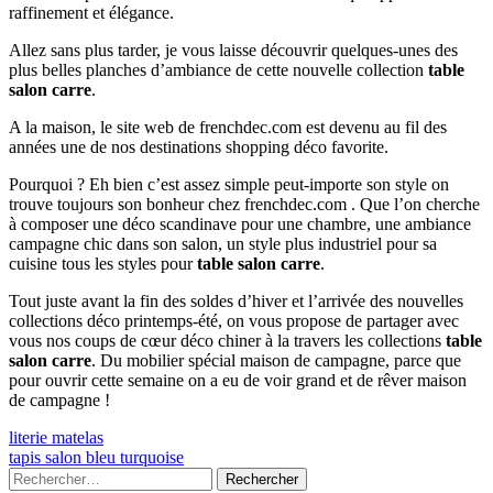
raffinement et élégance.
Allez sans plus tarder, je vous laisse découvrir quelques-unes des
plus belles planches d’ambiance de cette nouvelle collection
table
salon carre
.
A la maison, le site web de frenchdec.com est devenu au fil des
années une de nos destinations shopping déco favorite.
Pourquoi ? Eh bien c’est assez simple peut-importe son style on
trouve toujours son bonheur chez frenchdec.com . Que l’on cherche
à composer une déco scandinave pour une chambre, une ambiance
campagne chic dans son salon, un style plus industriel pour sa
cuisine tous les styles pour
table salon carre
.
Tout juste avant la fin des soldes d’hiver et l’arrivée des nouvelles
collections déco printemps-été, on vous propose de partager avec
vous nos coups de cœur déco chiner à la travers les collections
table
salon carre
. Du mobilier spécial maison de campagne, parce que
pour ouvrir cette semaine on a eu de voir grand et de rêver maison
de campagne !
Navigation
Previous
literie matelas
article:
Next
tapis salon bleu turquoise
de
article:
Colonne
Rechercher :