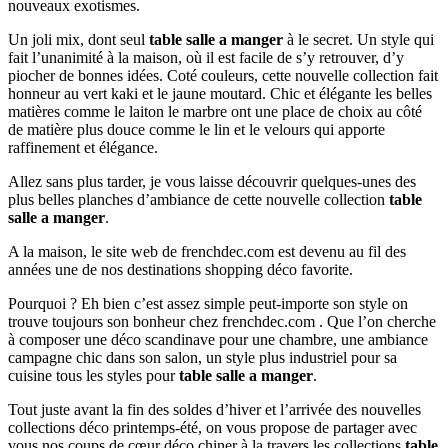
nouveaux exotismes.
Un joli mix, dont seul
table salle a manger
à le secret. Un style qui
fait l’unanimité à la maison, où il est facile de s’y retrouver, d’y
piocher de bonnes idées. Coté couleurs, cette nouvelle collection fait
honneur au vert kaki et le jaune moutard. Chic et élégante les belles
matières comme le laiton le marbre ont une place de choix au côté
de matière plus douce comme le lin et le velours qui apporte
raffinement et élégance.
Allez sans plus tarder, je vous laisse découvrir quelques-unes des
plus belles planches d’ambiance de cette nouvelle collection
table
salle a manger
.
A la maison, le site web de frenchdec.com est devenu au fil des
années une de nos destinations shopping déco favorite.
Pourquoi ? Eh bien c’est assez simple peut-importe son style on
trouve toujours son bonheur chez frenchdec.com . Que l’on cherche
à composer une déco scandinave pour une chambre, une ambiance
campagne chic dans son salon, un style plus industriel pour sa
cuisine tous les styles pour
table salle a manger
.
Tout juste avant la fin des soldes d’hiver et l’arrivée des nouvelles
collections déco printemps-été, on vous propose de partager avec
vous nos coups de cœur déco chiner à la travers les collections
table