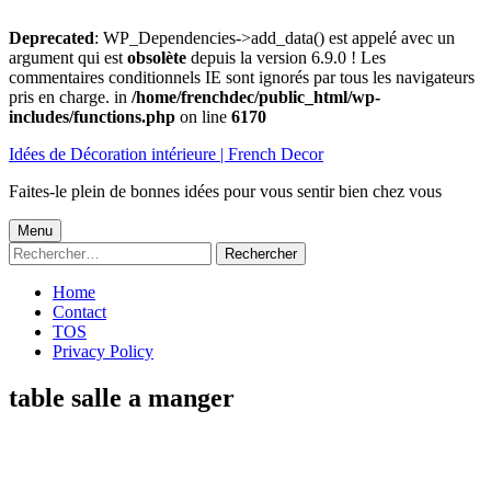
Deprecated
: WP_Dependencies->add_data() est appelé avec un
argument qui est
obsolète
depuis la version 6.9.0 ! Les
commentaires conditionnels IE sont ignorés par tous les navigateurs
pris en charge. in
/home/frenchdec/public_html/wp-
includes/functions.php
on line
6170
Aller
Idées de Décoration intérieure | French Decor
au
contenu
Faites-le plein de bonnes idées pour vous sentir bien chez vous
Menu
Menu
Rechercher :
principal
Home
Contact
TOS
Privacy Policy
table salle a manger