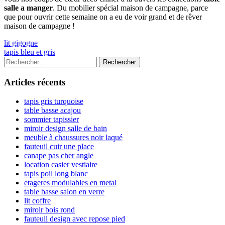
salle a manger
. Du mobilier spécial maison de campagne, parce
que pour ouvrir cette semaine on a eu de voir grand et de rêver
maison de campagne !
Navigation
Previous
lit gigogne
article:
Next
tapis bleu et gris
de
article:
Colonne
Rechercher :
l’article
latérale
Articles récents
principale
tapis gris turquoise
table basse acajou
sommier tapissier
miroir design salle de bain
meuble à chaussures noir laqué
fauteuil cuir une place
canape pas cher angle
location casier vestiaire
tapis poil long blanc
etageres modulables en metal
table basse salon en verre
lit coffre
miroir bois rond
fauteuil design avec repose pied