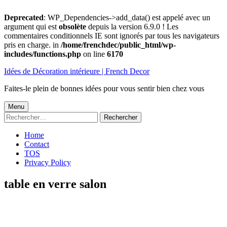
Deprecated
: WP_Dependencies->add_data() est appelé avec un
argument qui est
obsolète
depuis la version 6.9.0 ! Les
commentaires conditionnels IE sont ignorés par tous les navigateurs
pris en charge. in
/home/frenchdec/public_html/wp-
includes/functions.php
on line
6170
Aller
Idées de Décoration intérieure | French Decor
au
contenu
Faites-le plein de bonnes idées pour vous sentir bien chez vous
Menu
Menu
Rechercher :
principal
Home
Contact
TOS
Privacy Policy
table en verre salon