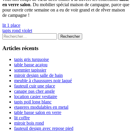
en verre salon
. Du mobilier spécial maison de campagne, parce que
pour ouvrir cette semaine on a eu de voir grand et de rêver maison
de campagne !
Navigation
Previous
lit 1 place
article:
Next
tapis rond violet
de
article:
Colonne
Rechercher :
l’article
latérale
Articles récents
principale
tapis gris turquoise
table basse acajou
sommier tapissier
miroir design salle de bain
meuble à chaussures noir laqué
fauteuil cuir une place
canape pas cher angle
location casier vestiaire
tapis poil long blanc
etageres modulables en metal
table basse salon en verre
lit coffre
miroir bois rond
fauteuil design avec repose pied