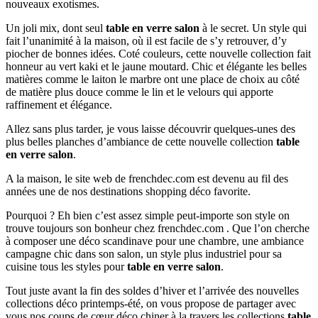
nouveaux exotismes.
Un joli mix, dont seul
table en verre salon
à le secret. Un style qui
fait l’unanimité à la maison, où il est facile de s’y retrouver, d’y
piocher de bonnes idées. Coté couleurs, cette nouvelle collection fait
honneur au vert kaki et le jaune moutard. Chic et élégante les belles
matières comme le laiton le marbre ont une place de choix au côté
de matière plus douce comme le lin et le velours qui apporte
raffinement et élégance.
Allez sans plus tarder, je vous laisse découvrir quelques-unes des
plus belles planches d’ambiance de cette nouvelle collection
table
en verre salon
.
A la maison, le site web de frenchdec.com est devenu au fil des
années une de nos destinations shopping déco favorite.
Pourquoi ? Eh bien c’est assez simple peut-importe son style on
trouve toujours son bonheur chez frenchdec.com . Que l’on cherche
à composer une déco scandinave pour une chambre, une ambiance
campagne chic dans son salon, un style plus industriel pour sa
cuisine tous les styles pour
table en verre salon
.
Tout juste avant la fin des soldes d’hiver et l’arrivée des nouvelles
collections déco printemps-été, on vous propose de partager avec
vous nos coups de cœur déco chiner à la travers les collections
table