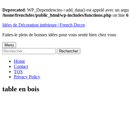
Deprecated
: WP_Dependencies->add_data() est appelé avec un argu
/home/frenchdec/public_html/wp-includes/functions.php
on line
6
Aller
Idées de Décoration intérieure | French Decor
au
contenu
Faites-le plein de bonnes idées pour vous sentir bien chez vous
Menu
Menu
Rechercher :
principal
Home
Contact
TOS
Privacy Policy
table en bois