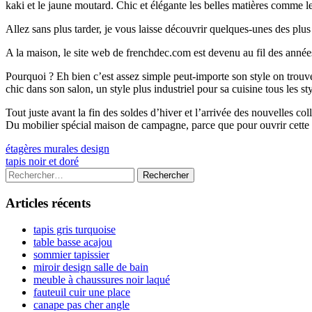
kaki et le jaune moutard. Chic et élégante les belles matières comme l
Allez sans plus tarder, je vous laisse découvrir quelques-unes des plu
A la maison, le site web de frenchdec.com est devenu au fil des année
Pourquoi ? Eh bien c’est assez simple peut-importe son style on tr
chic dans son salon, un style plus industriel pour sa cuisine tous les s
Tout juste avant la fin des soldes d’hiver et l’arrivée des nouvelles c
Du mobilier spécial maison de campagne, parce que pour ouvrir cette
Navigation
Previous
étagères murales design
article:
Next
tapis noir et doré
de
article:
Colonne
Rechercher :
l’article
latérale
Articles récents
principale
tapis gris turquoise
table basse acajou
sommier tapissier
miroir design salle de bain
meuble à chaussures noir laqué
fauteuil cuir une place
canape pas cher angle