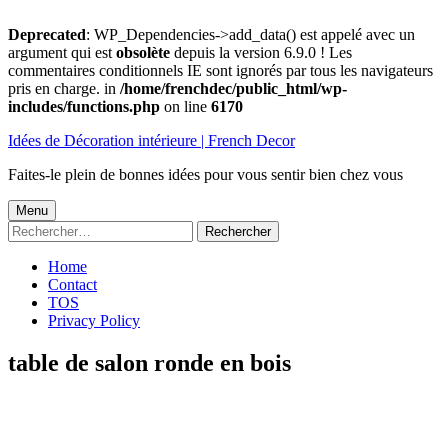
Deprecated
: WP_Dependencies->add_data() est appelé avec un
argument qui est
obsolète
depuis la version 6.9.0 ! Les
commentaires conditionnels IE sont ignorés par tous les navigateurs
pris en charge. in
/home/frenchdec/public_html/wp-
includes/functions.php
on line
6170
Aller
Idées de Décoration intérieure | French Decor
au
contenu
Faites-le plein de bonnes idées pour vous sentir bien chez vous
Menu
Menu
Rechercher :
principal
Home
Contact
TOS
Privacy Policy
table de salon ronde en bois