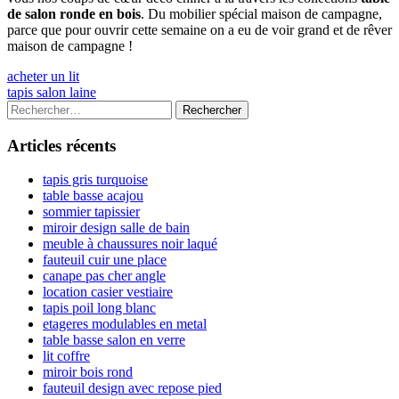
de salon ronde en bois
. Du mobilier spécial maison de campagne,
parce que pour ouvrir cette semaine on a eu de voir grand et de rêver
maison de campagne !
Navigation
Previous
acheter un lit
article:
Next
tapis salon laine
de
article:
Colonne
Rechercher :
l’article
latérale
Articles récents
principale
tapis gris turquoise
table basse acajou
sommier tapissier
miroir design salle de bain
meuble à chaussures noir laqué
fauteuil cuir une place
canape pas cher angle
location casier vestiaire
tapis poil long blanc
etageres modulables en metal
table basse salon en verre
lit coffre
miroir bois rond
fauteuil design avec repose pied