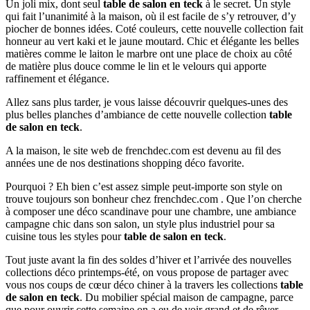
Un joli mix, dont seul
table de salon en teck
à le secret. Un style
qui fait l’unanimité à la maison, où il est facile de s’y retrouver, d’y
piocher de bonnes idées. Coté couleurs, cette nouvelle collection fait
honneur au vert kaki et le jaune moutard. Chic et élégante les belles
matières comme le laiton le marbre ont une place de choix au côté
de matière plus douce comme le lin et le velours qui apporte
raffinement et élégance.
Allez sans plus tarder, je vous laisse découvrir quelques-unes des
plus belles planches d’ambiance de cette nouvelle collection
table
de salon en teck
.
A la maison, le site web de frenchdec.com est devenu au fil des
années une de nos destinations shopping déco favorite.
Pourquoi ? Eh bien c’est assez simple peut-importe son style on
trouve toujours son bonheur chez frenchdec.com . Que l’on cherche
à composer une déco scandinave pour une chambre, une ambiance
campagne chic dans son salon, un style plus industriel pour sa
cuisine tous les styles pour
table de salon en teck
.
Tout juste avant la fin des soldes d’hiver et l’arrivée des nouvelles
collections déco printemps-été, on vous propose de partager avec
vous nos coups de cœur déco chiner à la travers les collections
table
de salon en teck
. Du mobilier spécial maison de campagne, parce
que pour ouvrir cette semaine on a eu de voir grand et de rêver