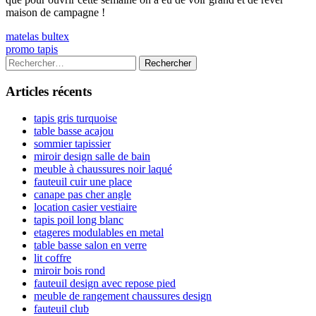
maison de campagne !
Navigation
Previous
matelas bultex
article:
Next
promo tapis
de
article:
Colonne
Rechercher :
l’article
latérale
Articles récents
principale
tapis gris turquoise
table basse acajou
sommier tapissier
miroir design salle de bain
meuble à chaussures noir laqué
fauteuil cuir une place
canape pas cher angle
location casier vestiaire
tapis poil long blanc
etageres modulables en metal
table basse salon en verre
lit coffre
miroir bois rond
fauteuil design avec repose pied
meuble de rangement chaussures design
fauteuil club