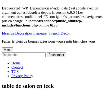
Deprecated
: WP_Dependencies->add_data() est appelé avec un
argument qui est
obsolète
depuis la version 6.9.0 ! Les
commentaires conditionnels IE sont ignorés par tous les navigateurs
pris en charge. in
/home/frenchdec/public_html/wp-
includes/functions.php
on line
6170
Aller
Idées de Décoration intérieure | French Decor
au
contenu
Faites-le plein de bonnes idées pour vous sentir bien chez vous
Menu
Menu
Rechercher :
principal
Home
Contact
TOS
Privacy Policy
table de salon en teck