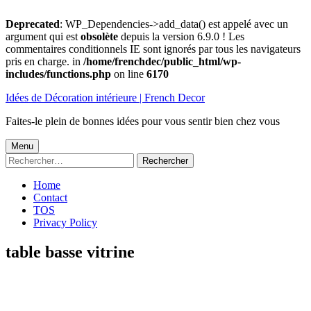
Deprecated
: WP_Dependencies->add_data() est appelé avec un
argument qui est
obsolète
depuis la version 6.9.0 ! Les
commentaires conditionnels IE sont ignorés par tous les navigateurs
pris en charge. in
/home/frenchdec/public_html/wp-
includes/functions.php
on line
6170
Aller
Idées de Décoration intérieure | French Decor
au
contenu
Faites-le plein de bonnes idées pour vous sentir bien chez vous
Menu
Menu
Rechercher :
principal
Home
Contact
TOS
Privacy Policy
table basse vitrine