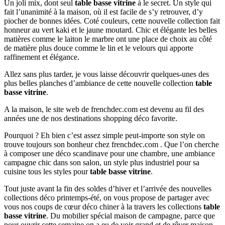
Un joli mix, dont seul
table basse vitrine
à le secret. Un style qui
fait l’unanimité à la maison, où il est facile de s’y retrouver, d’y
piocher de bonnes idées. Coté couleurs, cette nouvelle collection fait
honneur au vert kaki et le jaune moutard. Chic et élégante les belles
matières comme le laiton le marbre ont une place de choix au côté
de matière plus douce comme le lin et le velours qui apporte
raffinement et élégance.
Allez sans plus tarder, je vous laisse découvrir quelques-unes des
plus belles planches d’ambiance de cette nouvelle collection
table
basse vitrine
.
A la maison, le site web de frenchdec.com est devenu au fil des
années une de nos destinations shopping déco favorite.
Pourquoi ? Eh bien c’est assez simple peut-importe son style on
trouve toujours son bonheur chez frenchdec.com . Que l’on cherche
à composer une déco scandinave pour une chambre, une ambiance
campagne chic dans son salon, un style plus industriel pour sa
cuisine tous les styles pour
table basse vitrine
.
Tout juste avant la fin des soldes d’hiver et l’arrivée des nouvelles
collections déco printemps-été, on vous propose de partager avec
vous nos coups de cœur déco chiner à la travers les collections
table
basse vitrine
. Du mobilier spécial maison de campagne, parce que
pour ouvrir cette semaine on a eu de voir grand et de rêver maison