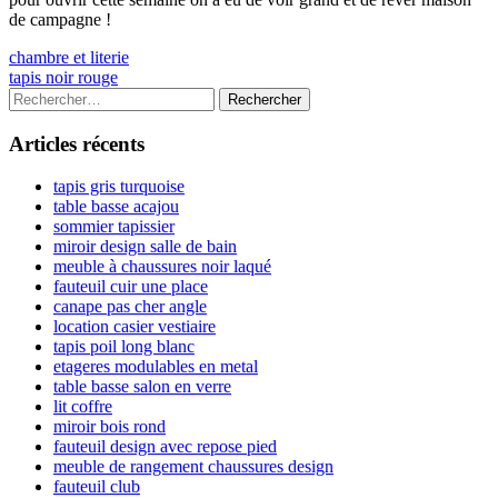
de campagne !
Navigation
Previous
chambre et literie
article:
Next
tapis noir rouge
de
article:
Colonne
Rechercher :
l’article
latérale
Articles récents
principale
tapis gris turquoise
table basse acajou
sommier tapissier
miroir design salle de bain
meuble à chaussures noir laqué
fauteuil cuir une place
canape pas cher angle
location casier vestiaire
tapis poil long blanc
etageres modulables en metal
table basse salon en verre
lit coffre
miroir bois rond
fauteuil design avec repose pied
meuble de rangement chaussures design
fauteuil club