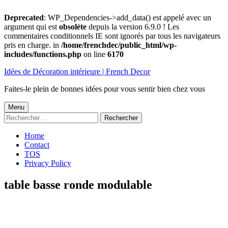
Deprecated
: WP_Dependencies->add_data() est appelé avec un
argument qui est
obsolète
depuis la version 6.9.0 ! Les
commentaires conditionnels IE sont ignorés par tous les navigateurs
pris en charge. in
/home/frenchdec/public_html/wp-
includes/functions.php
on line
6170
Aller
Idées de Décoration intérieure | French Decor
au
contenu
Faites-le plein de bonnes idées pour vous sentir bien chez vous
Menu
Menu
Rechercher :
principal
Home
Contact
TOS
Privacy Policy
table basse ronde modulable