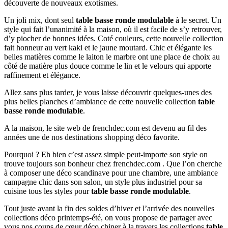
découverte de nouveaux exotismes.
Un joli mix, dont seul
table basse ronde modulable
à le secret. Un
style qui fait l’unanimité à la maison, où il est facile de s’y retrouver,
d’y piocher de bonnes idées. Coté couleurs, cette nouvelle collection
fait honneur au vert kaki et le jaune moutard. Chic et élégante les
belles matières comme le laiton le marbre ont une place de choix au
côté de matière plus douce comme le lin et le velours qui apporte
raffinement et élégance.
Allez sans plus tarder, je vous laisse découvrir quelques-unes des
plus belles planches d’ambiance de cette nouvelle collection
table
basse ronde modulable
.
A la maison, le site web de frenchdec.com est devenu au fil des
années une de nos destinations shopping déco favorite.
Pourquoi ? Eh bien c’est assez simple peut-importe son style on
trouve toujours son bonheur chez frenchdec.com . Que l’on cherche
à composer une déco scandinave pour une chambre, une ambiance
campagne chic dans son salon, un style plus industriel pour sa
cuisine tous les styles pour
table basse ronde modulable
.
Tout juste avant la fin des soldes d’hiver et l’arrivée des nouvelles
collections déco printemps-été, on vous propose de partager avec
vous nos coups de cœur déco chiner à la travers les collections
table