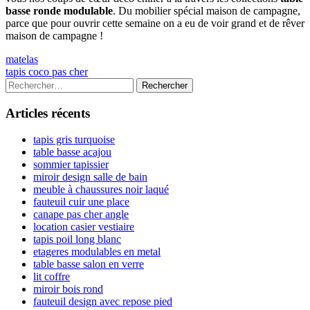
basse ronde modulable
. Du mobilier spécial maison de campagne,
parce que pour ouvrir cette semaine on a eu de voir grand et de rêver
maison de campagne !
Navigation
Previous
matelas
article:
Next
tapis coco pas cher
de
article:
Colonne
Rechercher :
l’article
latérale
Articles récents
principale
tapis gris turquoise
table basse acajou
sommier tapissier
miroir design salle de bain
meuble à chaussures noir laqué
fauteuil cuir une place
canape pas cher angle
location casier vestiaire
tapis poil long blanc
etageres modulables en metal
table basse salon en verre
lit coffre
miroir bois rond
fauteuil design avec repose pied