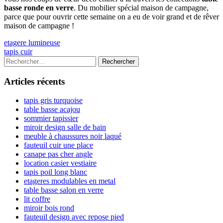
basse ronde en verre
. Du mobilier spécial maison de campagne,
parce que pour ouvrir cette semaine on a eu de voir grand et de rêver
maison de campagne !
Navigation
Previous
etagere lumineuse
article:
Next
tapis cuir
de
article:
Colonne
Rechercher :
l’article
latérale
Articles récents
principale
tapis gris turquoise
table basse acajou
sommier tapissier
miroir design salle de bain
meuble à chaussures noir laqué
fauteuil cuir une place
canape pas cher angle
location casier vestiaire
tapis poil long blanc
etageres modulables en metal
table basse salon en verre
lit coffre
miroir bois rond
fauteuil design avec repose pied