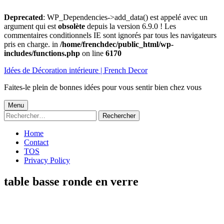
Deprecated
: WP_Dependencies->add_data() est appelé avec un
argument qui est
obsolète
depuis la version 6.9.0 ! Les
commentaires conditionnels IE sont ignorés par tous les navigateurs
pris en charge. in
/home/frenchdec/public_html/wp-
includes/functions.php
on line
6170
Aller
Idées de Décoration intérieure | French Decor
au
contenu
Faites-le plein de bonnes idées pour vous sentir bien chez vous
Menu
Menu
Rechercher :
principal
Home
Contact
TOS
Privacy Policy
table basse ronde en verre