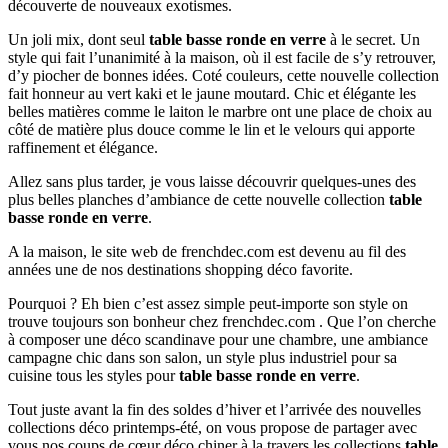
découverte de nouveaux exotismes.
Un joli mix, dont seul
table basse ronde en verre
à le secret. Un
style qui fait l’unanimité à la maison, où il est facile de s’y retrouver,
d’y piocher de bonnes idées. Coté couleurs, cette nouvelle collection
fait honneur au vert kaki et le jaune moutard. Chic et élégante les
belles matières comme le laiton le marbre ont une place de choix au
côté de matière plus douce comme le lin et le velours qui apporte
raffinement et élégance.
Allez sans plus tarder, je vous laisse découvrir quelques-unes des
plus belles planches d’ambiance de cette nouvelle collection
table
basse ronde en verre
.
A la maison, le site web de frenchdec.com est devenu au fil des
années une de nos destinations shopping déco favorite.
Pourquoi ? Eh bien c’est assez simple peut-importe son style on
trouve toujours son bonheur chez frenchdec.com . Que l’on cherche
à composer une déco scandinave pour une chambre, une ambiance
campagne chic dans son salon, un style plus industriel pour sa
cuisine tous les styles pour
table basse ronde en verre
.
Tout juste avant la fin des soldes d’hiver et l’arrivée des nouvelles
collections déco printemps-été, on vous propose de partager avec
vous nos coups de cœur déco chiner à la travers les collections
table