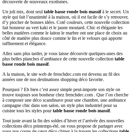
découverte de nouveaux exotismes.
Un joli mix, dont seul
table basse ronde bois massif
à le secret. Un
style qui fait l’unanimité à la maison, où il est facile de s’y retrouver,
d’y piocher de bonnes idées. Coté couleurs, cette nouvelle collection
fait honneur au vert kaki et le jaune moutard. Chic et élégante les
belles matières comme le laiton le marbre ont une place de choix au
côté de matière plus douce comme le lin et le velours qui apporte
raffinement et élégance.
Allez sans plus tarder, je vous laisse découvrir quelques-unes des
plus belles planches d’ambiance de cette nouvelle collection
table
basse ronde bois massif
.
A la maison, le site web de frenchdec.com est devenu au fil des
années une de nos destinations shopping déco favorite.
Pourquoi ? Eh bien c’est assez simple peut-importe son style on
trouve toujours son bonheur chez frenchdec.com . Que l’on cherche
à composer une déco scandinave pour une chambre, une ambiance
campagne chic dans son salon, un style plus industriel pour sa
cuisine tous les styles pour
table basse ronde bois massif
.
Tout juste avant la fin des soldes d’hiver et l’arrivée des nouvelles
collections déco printemps-été, on vous propose de partager avec
vous nos coups de cœur déco chiner à la travers les collections
table