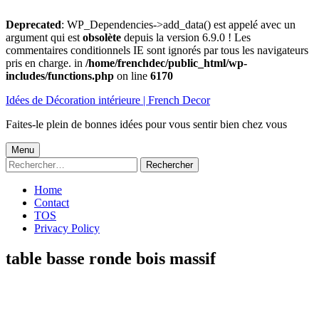
Deprecated
: WP_Dependencies->add_data() est appelé avec un
argument qui est
obsolète
depuis la version 6.9.0 ! Les
commentaires conditionnels IE sont ignorés par tous les navigateurs
pris en charge. in
/home/frenchdec/public_html/wp-
includes/functions.php
on line
6170
Aller
Idées de Décoration intérieure | French Decor
au
contenu
Faites-le plein de bonnes idées pour vous sentir bien chez vous
Menu
Menu
Rechercher :
principal
Home
Contact
TOS
Privacy Policy
table basse ronde bois massif