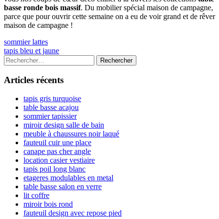
basse ronde bois massif
. Du mobilier spécial maison de campagne,
parce que pour ouvrir cette semaine on a eu de voir grand et de rêver
maison de campagne !
Navigation
Previous
sommier lattes
article:
Next
tapis bleu et jaune
de
article:
Colonne
Rechercher :
l’article
latérale
Articles récents
principale
tapis gris turquoise
table basse acajou
sommier tapissier
miroir design salle de bain
meuble à chaussures noir laqué
fauteuil cuir une place
canape pas cher angle
location casier vestiaire
tapis poil long blanc
etageres modulables en metal
table basse salon en verre
lit coffre
miroir bois rond
fauteuil design avec repose pied