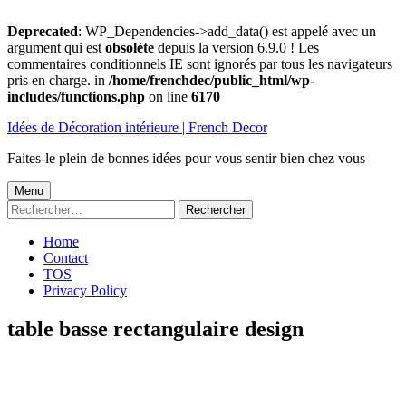
Deprecated
: WP_Dependencies->add_data() est appelé avec un
argument qui est
obsolète
depuis la version 6.9.0 ! Les
commentaires conditionnels IE sont ignorés par tous les navigateurs
pris en charge. in
/home/frenchdec/public_html/wp-
includes/functions.php
on line
6170
Aller
Idées de Décoration intérieure | French Decor
au
contenu
Faites-le plein de bonnes idées pour vous sentir bien chez vous
Menu
Menu
Rechercher :
principal
Home
Contact
TOS
Privacy Policy
table basse rectangulaire design