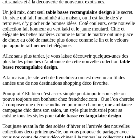
artisanales et à la découverte de nouveaux exotismes.
Un joli mix, dont seul
table basse rectangulaire design
à le secret.
Un style qui fait l’unanimité à la maison, où il est facile de s’y
retrouver, d’y piocher de bonnes idées. Coté couleurs, cette nouvelle
collection fait honneur au vert kaki et le jaune moutard. Chic et
élégante les belles matières comme le laiton le marbre ont une place
de choix au côté de matière plus douce comme le lin et le velours
qui apporte raffinement et élégance.
Allez sans plus tarder, je vous laisse découvrir quelques-unes des
plus belles planches d’ambiance de cette nouvelle collection
table
basse rectangulaire design
.
A la maison, le site web de frenchdec.com est devenu au fil des
années une de nos destinations shopping déco favorite.
Pourquoi ? Eh bien c’est assez simple peut-importe son style on
trouve toujours son bonheur chez frenchdec.com . Que l’on cherche
à composer une déco scandinave pour une chambre, une ambiance
campagne chic dans son salon, un style plus industriel pour sa
cuisine tous les styles pour
table basse rectangulaire design
.
Tout juste avant la fin des soldes d’hiver et l’arrivée des nouvelles
collections déco printemps-été, on vous propose de partager avec
vous nos coups de cœur déco chiner à la travers les collections
table