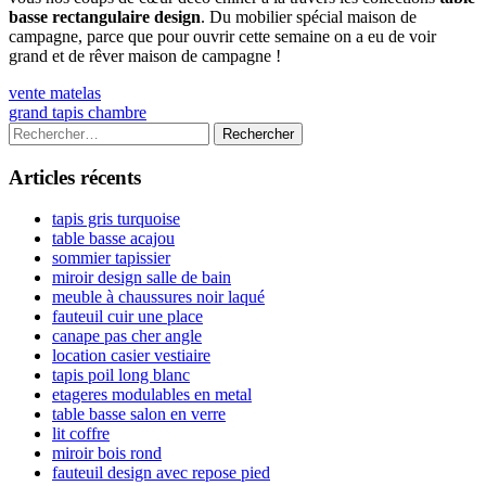
basse rectangulaire design
. Du mobilier spécial maison de
campagne, parce que pour ouvrir cette semaine on a eu de voir
grand et de rêver maison de campagne !
Navigation
Previous
vente matelas
article:
Next
grand tapis chambre
de
article:
Colonne
Rechercher :
l’article
latérale
Articles récents
principale
tapis gris turquoise
table basse acajou
sommier tapissier
miroir design salle de bain
meuble à chaussures noir laqué
fauteuil cuir une place
canape pas cher angle
location casier vestiaire
tapis poil long blanc
etageres modulables en metal
table basse salon en verre
lit coffre
miroir bois rond
fauteuil design avec repose pied